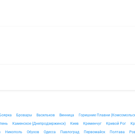
Боярка
Бровары
Васильков
Винница
Горишние Плавни (Комсомольс
пень
Каменское (Днепродзержинск)
Киев
Кременчуг
Кривой Рог
Кр
в
Никополь
Обухов
Одесса
Павлоград
Первомайск
Полтава
Ро