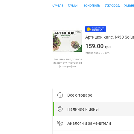
Смела
Сумы
Тернополь
Ужгород
Уман
Артишок капс. №30 Solu
159.00
грн
Упаковка / 30 шт.
Внешний вид товара
может отличаться от
фотографии
Все о товаре
Наличие и цены
Аналоги и заменители