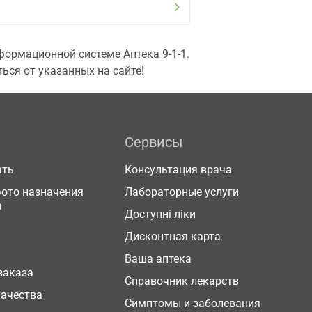
ормационной системе Аптека 9-1-1.
ься от указанных на сайте!
Сервисы
ать
Консультация врача
фото назначения
Лабораторные услуги
а
Доступні ліки
Дисконтная карта
Ваша аптека
заказа
Справочник лекарств
качества
Симптомы и заболевания