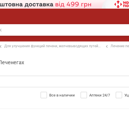
Для улучшения функций печени, желчевыводящих путей...
Лечение пе
 Печенегах
Все в наличии
Аптеки 24/7
Уц