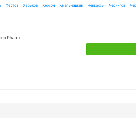
ь
Фастов
Харьков
Херсон
Хмельницкий
Черкассы
Чернигов
Че
tion Pharm