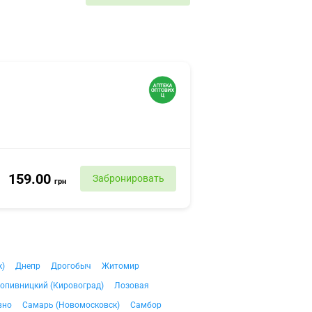
159.00
Забронировать
грн
к)
Днепр
Дрогобыч
Житомир
опивницкий (Кировоград)
Лозовая
вно
Самарь (Новомосковск)
Самбор