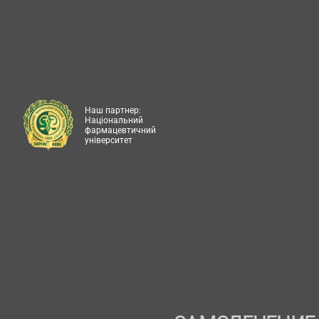
Наш партнер:
Національний
фармацевтичний
університет