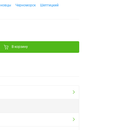
рновцы
Черноморск
Шептицкий
В корзину