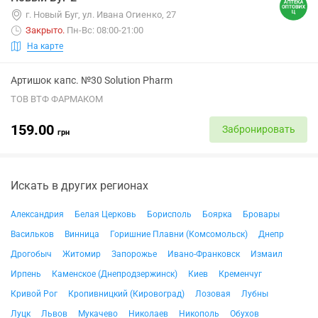
г. Новый Буг, ул. Ивана Огиенко, 27
Закрыто
.
Пн-Вс: 08:00-21:00
На карте
Артишок капс. №30 Solution Pharm
ТОВ ВТФ ФАРМАКОМ
159.00
Забронировать
грн
Искать в других регионах
Александрия
Белая Церковь
Борисполь
Боярка
Бровары
Васильков
Винница
Горишние Плавни (Комсомольск)
Днепр
Дрогобыч
Житомир
Запорожье
Ивано-Франковск
Измаил
Ирпень
Каменское (Днепродзержинск)
Киев
Кременчуг
Кривой Рог
Кропивницкий (Кировоград)
Лозовая
Лубны
Луцк
Львов
Мукачево
Николаев
Никополь
Обухов