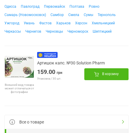
Одесса
Павлоград
Первомайск
Полтава
Ровно
Самарь (Новомосковск)
Самбор
Смела
Сумы
Тернополь
Ужгород
Умань
Фастов
Харьков
Херсон
Хмельницкий
Черкассы
Чернигов
Черновцы
Черноморск
Шептицкий
Артишок капс. №30 Solution Pharm
159.00
грн
В корзину
Упаковка / 30 шт.
Внешний вид товара
может отличаться от
фотографии
Все о товаре