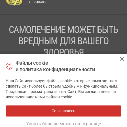
університет
САМОЛЕЧЕНИЕ МОЖЕТ БЫТЬ
ВРЕДНЫМ ДЛЯ ВАШЕГО
ЗДОРОВЬЯ
Файлы cookie
ПЕРЕД ПРИМЕНЕНИЕМ ПРЕПАРАТА
и политика конфиденциальности
ПРОКОНСУЛЬТИРУЙТЕСЬ С ВРАЧОМ
Наш Сайт использует файлы cookie, которые помогают нам
✕
ТОВ «АПТЕКА 911.ЮА» Код ЄДРПОУ 43631965.
сделать Сайт более быстрым, удобным и функциональным.
Продолжая просматривать этот Сайт, Вы соглашаетесь на
Отказ от ответственности
использование нами файлов cookie.
© 2014-2026. Медицинская информационная система
АПТЕКА911.ЮА
Соглашаюсь
Все аптеки
на карте
Разработка и поддержка сайта -
wu.ua
Узнать больше можно на странице