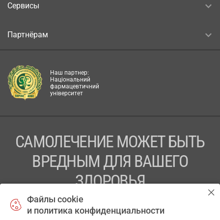
Сервисы
Партнёрам
Наш партнер:
Національний
фармацевтичний
університет
САМОЛЕЧЕНИЕ МОЖЕТ БЫТЬ
ВРЕДНЫМ ДЛЯ ВАШЕГО
ЗДОРОВЬЯ
Файлы cookie
ПЕРЕД ПРИМЕНЕНИЕМ ПРЕПАРАТА
и политика конфиденциальности
ПРОКОНСУЛЬТИРУЙТЕСЬ С ВРАЧОМ