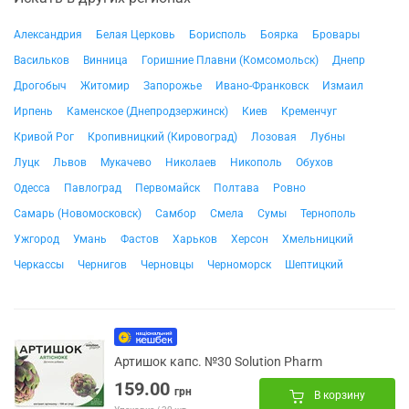
Александрия
Белая Церковь
Борисполь
Боярка
Бровары
Васильков
Винница
Горишние Плавни (Комсомольск)
Днепр
Дрогобыч
Житомир
Запорожье
Ивано-Франковск
Измаил
Ирпень
Каменское (Днепродзержинск)
Киев
Кременчуг
Кривой Рог
Кропивницкий (Кировоград)
Лозовая
Лубны
Луцк
Львов
Мукачево
Николаев
Никополь
Обухов
Одесса
Павлоград
Первомайск
Полтава
Ровно
Самарь (Новомосковск)
Самбор
Смела
Сумы
Тернополь
Ужгород
Умань
Фастов
Харьков
Херсон
Хмельницкий
Черкассы
Чернигов
Черновцы
Черноморск
Шептицкий
Артишок капс. №30 Solution Pharm
159.00
грн
В корзину