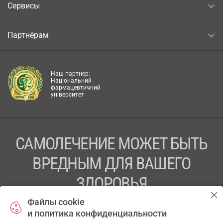
Сервисы
Партнёрам
Наш партнер:
Національний
фармацевтичний
університет
САМОЛЕЧЕНИЕ МОЖЕТ БЫТЬ
ВРЕДНЫМ ДЛЯ ВАШЕГО
ЗДОРОВЬЯ
Файлы cookie
ПЕРЕД ПРИМЕНЕНИЕМ ПРЕПАРАТА
и политика конфиденциальности
ПРОКОНСУЛЬТИРУЙТЕСЬ С ВРАЧОМ