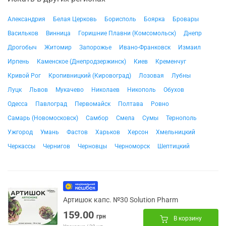
Александрия
Белая Церковь
Борисполь
Боярка
Бровары
Васильков
Винница
Горишние Плавни (Комсомольск)
Днепр
Дрогобыч
Житомир
Запорожье
Ивано-Франковск
Измаил
Ирпень
Каменское (Днепродзержинск)
Киев
Кременчуг
Кривой Рог
Кропивницкий (Кировоград)
Лозовая
Лубны
Луцк
Львов
Мукачево
Николаев
Никополь
Обухов
Одесса
Павлоград
Первомайск
Полтава
Ровно
Самарь (Новомосковск)
Самбор
Смела
Сумы
Тернополь
Ужгород
Умань
Фастов
Харьков
Херсон
Хмельницкий
Черкассы
Чернигов
Черновцы
Черноморск
Шептицкий
Артишок капс. №30 Solution Pharm
159.00
грн
В корзину