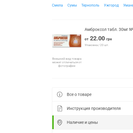
Смела
Сумы
Тернополь
Ужгород
Уман
Амброксол табл. 30мг 
22.00
от
грн
Упаковка / 20 шт.
Внешний вид товара
может отличаться от
фотографии
Все о товаре
Инструкция производителя
Наличие и цены