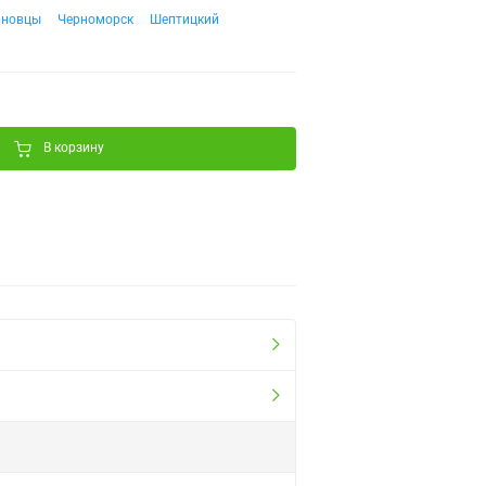
рновцы
Черноморск
Шептицкий
В корзину