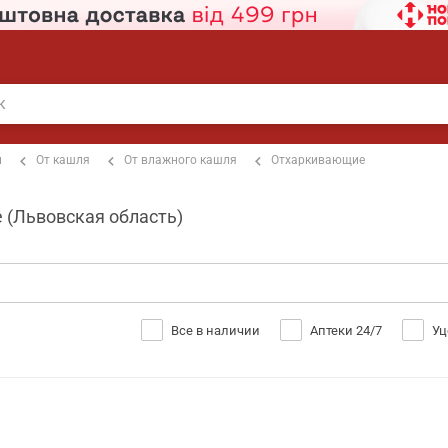
п
От кашля
От влажного кашля
Отхаркивающие
е (Львовская область)
Все в наличии
Аптеки 24/7
Уц