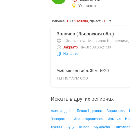
Укрпошта
Золочев
:
1
из
1
аптека
, где есть
1
шт.
Золочев (Львовская обл.)
г. Золочев, ул. Маркиана Шашкевича,
Закрыто
.
Пн-Вс: 08:00-21:00
На карте
Амброксол табл. 30мг №20
ТЕРНОФАРМ ООО
Искать в других регионах
Александрия
Белая Церковь
Борисполь
Запорожье
Ивано-Франковск
Измаил
Ир
Лубны
Луцк
Львов
Мукачево
Николае