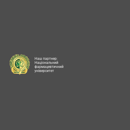
Наш партнер:
Національний
фармацевтичний
університет