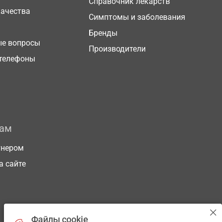
Справочник лекарств
качества
Симптомы и заболевания
Бренды
ые вопросы
Производители
телефоны
рам
тнером
а сайте
Файлы cookie