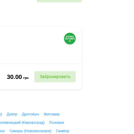
30.00
Забронировать
грн
к)
Днепр
Дрогобыч
Житомир
опивницкий (Кировоград)
Лозовая
вно
Самарь (Новомосковск)
Самбор