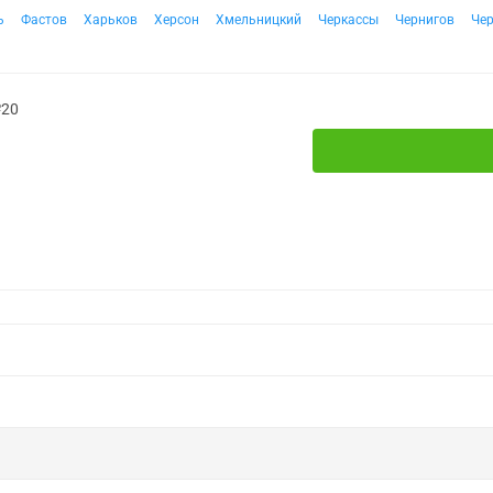
ь
Фастов
Харьков
Херсон
Хмельницкий
Черкассы
Чернигов
Че
№20