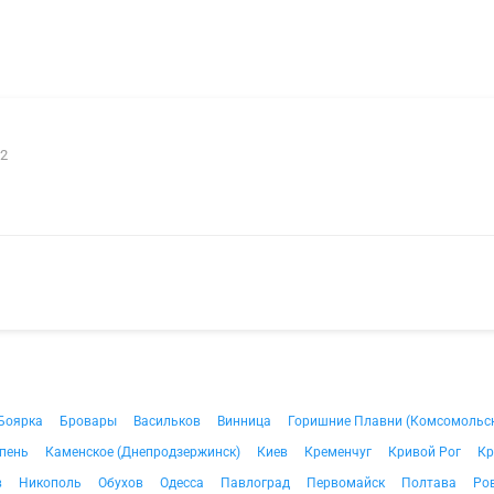
 2
Боярка
Бровары
Васильков
Винница
Горишние Плавни (Комсомольс
пень
Каменское (Днепродзержинск)
Киев
Кременчуг
Кривой Рог
Кр
в
Никополь
Обухов
Одесса
Павлоград
Первомайск
Полтава
Ро