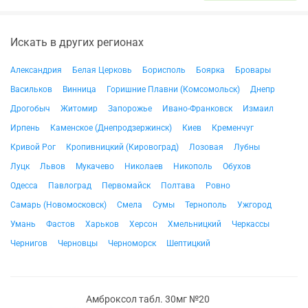
Искать в других регионах
Александрия
Белая Церковь
Борисполь
Боярка
Бровары
Васильков
Винница
Горишние Плавни (Комсомольск)
Днепр
Дрогобыч
Житомир
Запорожье
Ивано-Франковск
Измаил
Ирпень
Каменское (Днепродзержинск)
Киев
Кременчуг
Кривой Рог
Кропивницкий (Кировоград)
Лозовая
Лубны
Луцк
Львов
Мукачево
Николаев
Никополь
Обухов
Одесса
Павлоград
Первомайск
Полтава
Ровно
Самарь (Новомосковск)
Смела
Сумы
Тернополь
Ужгород
Умань
Фастов
Харьков
Херсон
Хмельницкий
Черкассы
Чернигов
Черновцы
Черноморск
Шептицкий
Амброксол табл. 30мг №20