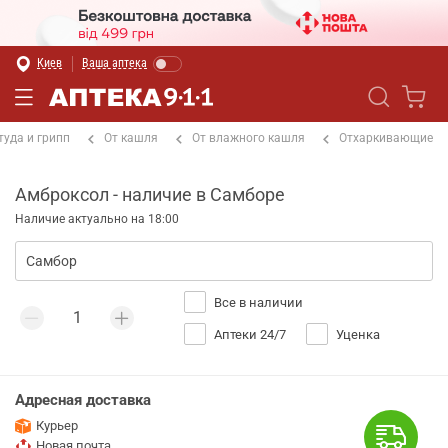
Киев
Ваша аптека
туда и грипп
От кашля
От влажного кашля
Отхаркивающие
Амброксол - наличие в Самборе
Наличие актуально на 18:00
Все в наличии
Аптеки 24/7
Уценка
Адресная доставка
Курьер
Новая почта