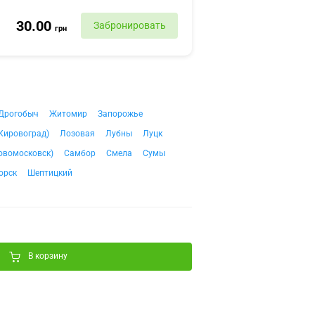
30.00
Забронировать
грн
Дрогобыч
Житомир
Запорожье
Кировоград)
Лозовая
Лубны
Луцк
овомосковск)
Самбор
Смела
Сумы
орск
Шептицкий
В корзину