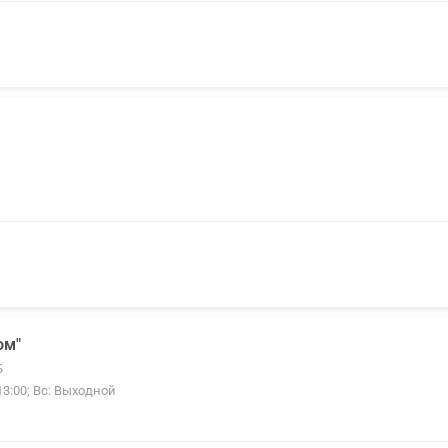
ом"
Б
-13:00; Вс: Выходной