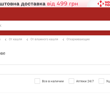
п
От кашля
От влажного кашля
Отхаркивающие
ове
Все в наличии
Аптеки 24/7
Уц