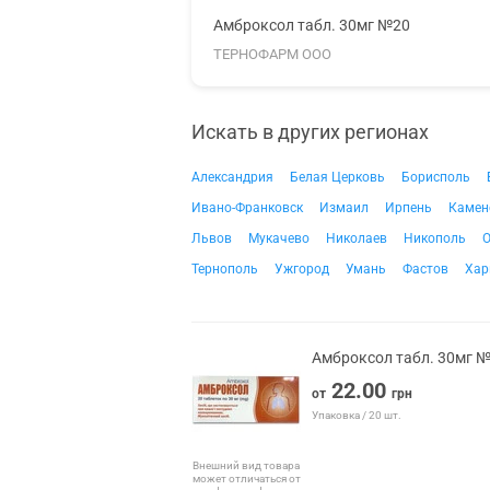
Амброксол табл. 30мг №20
ТЕРНОФАРМ ООО
Искать в других регионах
Александрия
Белая Церковь
Борисполь
Ивано-Франковск
Измаил
Ирпень
Камен
Львов
Мукачево
Николаев
Никополь
О
Тернополь
Ужгород
Умань
Фастов
Хар
Амброксол табл. 30мг 
22.00
от
грн
Упаковка / 20 шт.
Внешний вид товара
может отличаться от