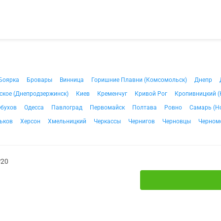
Боярка
Бровары
Винница
Горишние Плавни (Комсомольск)
Днепр
ское (Днепродзержинск)
Киев
Кременчуг
Кривой Рог
Кропивницкий (
бухов
Одесса
Павлоград
Первомайск
Полтава
Ровно
Самарь (Н
ьков
Херсон
Хмельницкий
Черкассы
Чернигов
Черновцы
Черном
№20