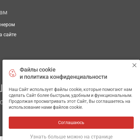
рам
тнером
а сайте
Файлы cookie
и политика конфиденциальности
ЕГО ЗДОРОВЬЯ
Наш Сайт использует файлы cookie, которые помогают нам
✕
сделать Сайт более быстрым, удобным и функциональным.
Продолжая просматривать этот Сайт, Вы соглашаетесь на
ЧОМ
использование нами файлов cookie.
Соглашаюсь
Все аптеки
на карте
Разработка и поддержка сайта -
wu.ua
Узнать больше можно на странице