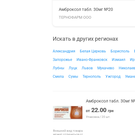
Амброксол табл. 30мг №20
ТЕРНОФАРМ ООО
Искать в других регионах
Александрия
Белая Церковь
Борисполь
Запорожье
Ивано-Франковск
Измаил
Ир
Лубны
Луцк
Львов
Мукачево
Николае
Смела
Сумы
Тернополь
Ужгород
Уман
Амброксол табл. 30мг 
22.00
от
грн
Упаковка / 20 шт.
Внешний вид товара
может отличаться от