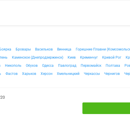
Боярка
Бровары
Васильков
Винница
Горишние Плавни (Комсомольс
пень
Каменское (Днепродзержинск)
Киев
Кременчуг
Кривой Рог
Кр
в
Никополь
Обухов
Одесса
Павлоград
Первомайск
Полтава
Ро
ь
Фастов
Харьков
Херсон
Хмельницкий
Черкассы
Чернигов
Че
№20