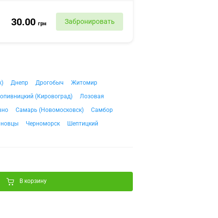
30.00
Забронировать
грн
к)
Днепр
Дрогобыч
Житомир
опивницкий (Кировоград)
Лозовая
вно
Самарь (Новомосковск)
Самбор
рновцы
Черноморск
Шептицкий
В корзину