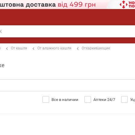
п
От кашля
От влажного кашля
Отхаркивающие
ке
Все в наличии
Аптеки 24/7
Уц