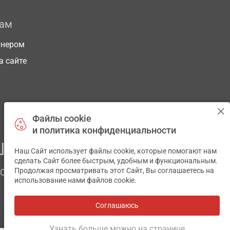
рам
тнером
а сайте
Файлы cookie
и политика конфиденциальности
ЕГО ЗДОРОВЬЯ
Наш Сайт использует файлы cookie, которые помогают нам
✕
сделать Сайт более быстрым, удобным и функциональным.
Продолжая просматривать этот Сайт, Вы соглашаетесь на
ЧОМ
использование нами файлов cookie.
Соглашаюсь
Все аптеки
на карте
Разработка и поддержка сайта -
wu.ua
Узнать больше можно на странице