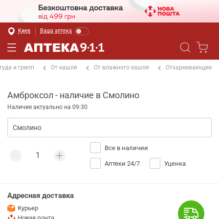
Киев
Ваша аптека
туда и грипп
От кашля
От влажного кашля
Отхаркивающие
Амброксол - наличие в Смолино
Наличие актуально на 09:30
Все в наличии
Аптеки 24/7
Уценка
Адресная доставка
Курьер
Новая почта