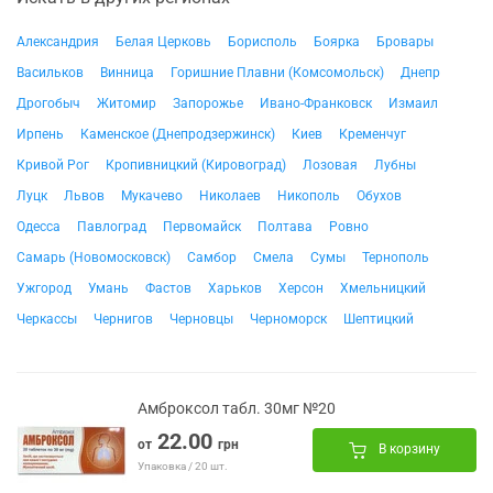
Александрия
Белая Церковь
Борисполь
Боярка
Бровары
Васильков
Винница
Горишние Плавни (Комсомольск)
Днепр
Дрогобыч
Житомир
Запорожье
Ивано-Франковск
Измаил
Ирпень
Каменское (Днепродзержинск)
Киев
Кременчуг
Кривой Рог
Кропивницкий (Кировоград)
Лозовая
Лубны
Луцк
Львов
Мукачево
Николаев
Никополь
Обухов
Одесса
Павлоград
Первомайск
Полтава
Ровно
Самарь (Новомосковск)
Самбор
Смела
Сумы
Тернополь
Ужгород
Умань
Фастов
Харьков
Херсон
Хмельницкий
Черкассы
Чернигов
Черновцы
Черноморск
Шептицкий
Амброксол табл. 30мг №20
22.00
от
грн
В корзину
Упаковка / 20 шт.