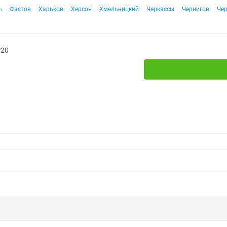
ь
Фастов
Харьков
Херсон
Хмельницкий
Черкассы
Чернигов
Че
№20