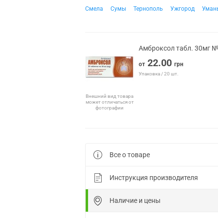
Смела
Сумы
Тернополь
Ужгород
Уман
Амброксол табл. 30мг 
22.00
от
грн
Упаковка / 20 шт.
Внешний вид товара
может отличаться от
фотографии
Все о товаре
Инструкция производителя
Наличие и цены