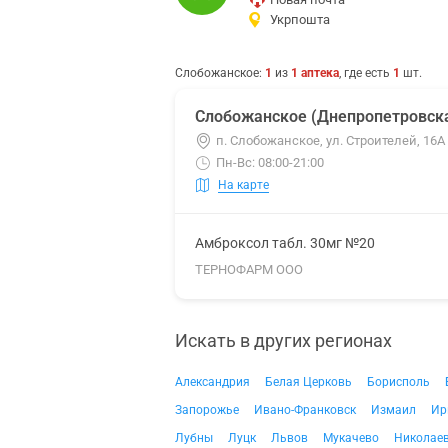
Укрпошта
Слобожанское
:
1
из
1
аптека
, где есть
1
шт.
Слобожанское (Днепропетровска
п. Слобожанское, ул. Строителей, 16А
Пн-Вс: 08:00-21:00
На карте
Амброксол табл. 30мг №20
ТЕРНОФАРМ ООО
Искать в других регионах
Александрия
Белая Церковь
Борисполь
Запорожье
Ивано-Франковск
Измаил
Ир
Лубны
Луцк
Львов
Мукачево
Николае