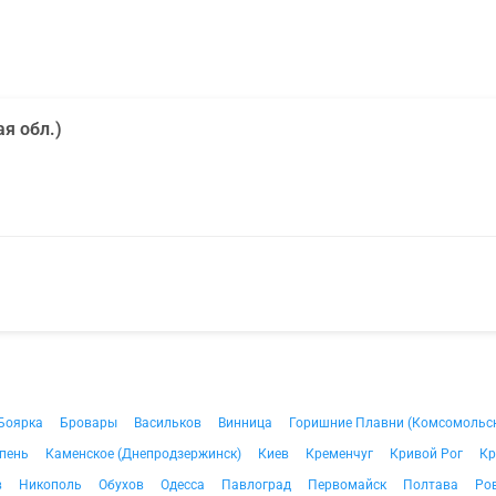
я обл.)
Боярка
Бровары
Васильков
Винница
Горишние Плавни (Комсомольс
пень
Каменское (Днепродзержинск)
Киев
Кременчуг
Кривой Рог
Кр
в
Никополь
Обухов
Одесса
Павлоград
Первомайск
Полтава
Ро