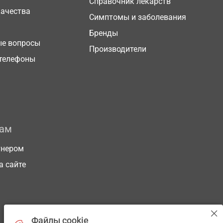
Справочник лекарств
качества
Симптомы и заболевания
Бренды
ые вопросы
Производители
телефоны
рам
тнером
а сайте
Файлы cookie