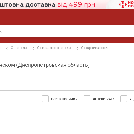
п
От кашля
От влажного кашля
Отхаркивающие
нском (Днепропетровская область)
Все в наличии
Аптеки 24/7
Уц