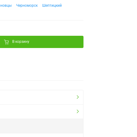
рновцы
Черноморск
Шептицкий
В корзину