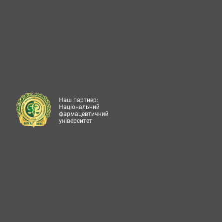
Наш партнер:
Національний
фармацевтичний
університет