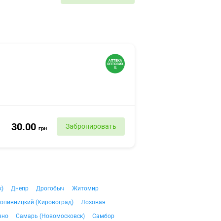
30.00
Забронировать
грн
к)
Днепр
Дрогобыч
Житомир
опивницкий (Кировоград)
Лозовая
вно
Самарь (Новомосковск)
Самбор