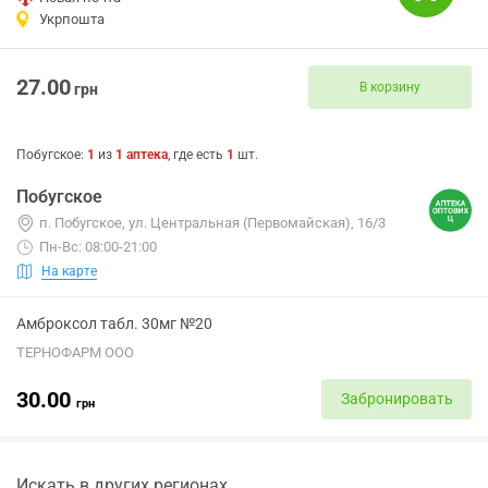
Укрпошта
27.00
В корзину
грн
Побугское
:
1
из
1
аптека
, где есть
1
шт.
Побугское
п. Побугское, ул. Центральная (Первомайская), 16/3
Пн-Вс: 08:00-21:00
На карте
Амброксол табл. 30мг №20
ТЕРНОФАРМ ООО
30.00
Забронировать
грн
Искать в других регионах