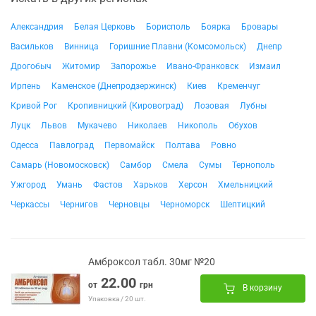
Александрия
Белая Церковь
Борисполь
Боярка
Бровары
Васильков
Винница
Горишние Плавни (Комсомольск)
Днепр
Дрогобыч
Житомир
Запорожье
Ивано-Франковск
Измаил
Ирпень
Каменское (Днепродзержинск)
Киев
Кременчуг
Кривой Рог
Кропивницкий (Кировоград)
Лозовая
Лубны
Луцк
Львов
Мукачево
Николаев
Никополь
Обухов
Одесса
Павлоград
Первомайск
Полтава
Ровно
Самарь (Новомосковск)
Самбор
Смела
Сумы
Тернополь
Ужгород
Умань
Фастов
Харьков
Херсон
Хмельницкий
Черкассы
Чернигов
Черновцы
Черноморск
Шептицкий
Амброксол табл. 30мг №20
22.00
от
грн
В корзину
Упаковка / 20 шт.