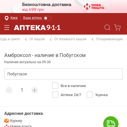
Киев
Ваша аптека
туда и грипп
От кашля
От влажного кашля
Отхаркивающие
Амброксол - наличие в Побугском
Наличие актуально на 09:30
Все в наличии
Аптеки 24/7
Уценка
Адресная доставка
Курьер
Новая почта