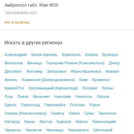
Амброксол табл. 30мг №20
ТЕРНОФАРМ ООО
Нет в наличии
Искать в других регионах
Александрия
Белая Церковь
Борисполь
Боярка
Бровары
Васильков
Винница
Горишние Плавни (Комсомольск)
Днепр
Дрогобыч
Житомир
Запорожье
Ивано-Франковск
Измаил
Ирпень
Каменское (Днепродзержинск)
Киев
Кременчуг
Кривой Рог
Кропивницкий (Кировоград)
Лозовая
Лубны
Луцк
Львов
Мукачево
Николаев
Никополь
Обухов
Одесса
Павлоград
Первомайск
Полтава
Ровно
Самарь (Новомосковск)
Самбор
Смела
Сумы
Тернополь
Ужгород
Умань
Фастов
Харьков
Херсон
Хмельницкий
Черкассы
Чернигов
Черновцы
Черноморск
Шептицкий