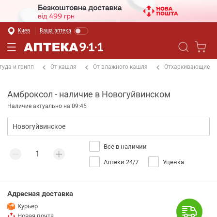
Киев
Ваша аптека
туда и грипп
От кашля
От влажного кашля
Отхаркивающие
Амброксол - наличие в Новогуйвинском
Наличие актуально на 09:45
Все в наличии
Аптеки 24/7
Уценка
Адресная доставка
Курьер
Новая почта