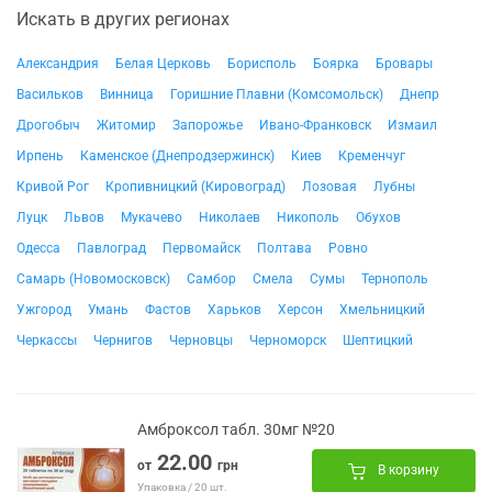
Искать в других регионах
Александрия
Белая Церковь
Борисполь
Боярка
Бровары
Васильков
Винница
Горишние Плавни (Комсомольск)
Днепр
Дрогобыч
Житомир
Запорожье
Ивано-Франковск
Измаил
Ирпень
Каменское (Днепродзержинск)
Киев
Кременчуг
Кривой Рог
Кропивницкий (Кировоград)
Лозовая
Лубны
Луцк
Львов
Мукачево
Николаев
Никополь
Обухов
Одесса
Павлоград
Первомайск
Полтава
Ровно
Самарь (Новомосковск)
Самбор
Смела
Сумы
Тернополь
Ужгород
Умань
Фастов
Харьков
Херсон
Хмельницкий
Черкассы
Чернигов
Черновцы
Черноморск
Шептицкий
Амброксол табл. 30мг №20
22.00
от
грн
В корзину
Упаковка / 20 шт.