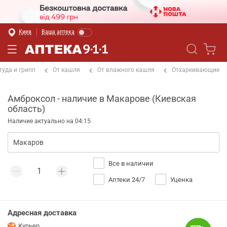
Киев
Ваша аптека
туда и грипп
От кашля
От влажного кашля
Отхаркивающие
Амброксол - наличие в Макарове (Киевская
область)
Наличие актуально на 04:15
Все в наличии
Аптеки 24/7
Уценка
Адресная доставка
Курьер