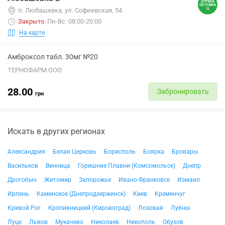
п. Любашевка, ул. Софиевская, 54
Закрыто
.
Пн-Вс: 08:00-20:00
На карте
Амброксол табл. 30мг №20
ТЕРНОФАРМ ООО
28.00
Забронировать
грн
Искать в других регионах
Александрия
Белая Церковь
Борисполь
Боярка
Бровары
Васильков
Винница
Горишние Плавни (Комсомольск)
Днепр
Дрогобыч
Житомир
Запорожье
Ивано-Франковск
Измаил
Ирпень
Каменское (Днепродзержинск)
Киев
Кременчуг
Кривой Рог
Кропивницкий (Кировоград)
Лозовая
Лубны
Луцк
Львов
Мукачево
Николаев
Никополь
Обухов