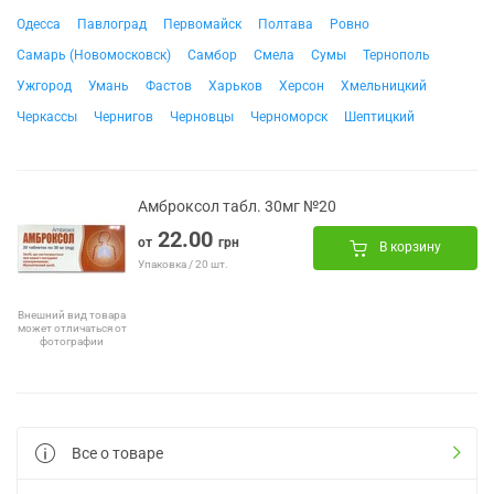
Одесса
Павлоград
Первомайск
Полтава
Ровно
Самарь (Новомосковск)
Самбор
Смела
Сумы
Тернополь
Ужгород
Умань
Фастов
Харьков
Херсон
Хмельницкий
Черкассы
Чернигов
Черновцы
Черноморск
Шептицкий
Амброксол табл. 30мг №20
22.00
от
грн
В корзину
Упаковка / 20 шт.
Внешний вид товара
может отличаться от
фотографии
Все о товаре