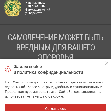
Наш партнер:
Національний
фармацевтичний
університет
САМОЛЕЧЕНИЕ МОЖЕТ БЫТЬ
ВРЕДНЫМ ДЛЯ ВАШЕГО
ЗДОРОВЬЯ
Файлы cookie
ПЕРЕД ПРИМЕНЕНИЕМ ПРЕПАРАТА
и политика конфиденциальности
ПРОКОНСУЛЬТИРУЙТЕСЬ С ВРАЧОМ
Наш Сайт использует файлы cookie, которые помогают нам
✕
ТОВ «АПТЕКА 911.ЮА» Код ЄДРПОУ 43631965.
сделать Сайт более быстрым, удобным и функциональным.
Продолжая просматривать этот Сайт, Вы соглашаетесь на
Отказ от ответственности
использование нами файлов cookie.
© 2014-2026. Медицинская информационная система
АПТЕКА911.ЮА
Соглашаюсь
Все аптеки