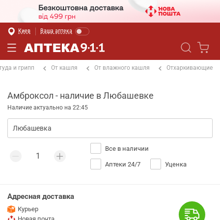
Киев
Ваша аптека
туда и грипп
От кашля
От влажного кашля
Отхаркивающие
Амброксол - наличие в Любашевке
Наличие актуально на 22:45
Все в наличии
Аптеки 24/7
Уценка
Адресная доставка
Курьер
Новая почта