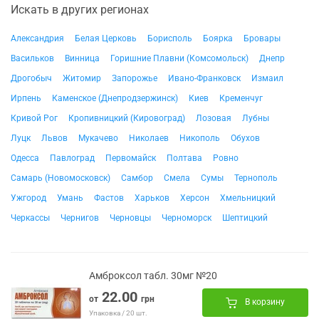
Искать в других регионах
Александрия
Белая Церковь
Борисполь
Боярка
Бровары
Васильков
Винница
Горишние Плавни (Комсомольск)
Днепр
Дрогобыч
Житомир
Запорожье
Ивано-Франковск
Измаил
Ирпень
Каменское (Днепродзержинск)
Киев
Кременчуг
Кривой Рог
Кропивницкий (Кировоград)
Лозовая
Лубны
Луцк
Львов
Мукачево
Николаев
Никополь
Обухов
Одесса
Павлоград
Первомайск
Полтава
Ровно
Самарь (Новомосковск)
Самбор
Смела
Сумы
Тернополь
Ужгород
Умань
Фастов
Харьков
Херсон
Хмельницкий
Черкассы
Чернигов
Черновцы
Черноморск
Шептицкий
Амброксол табл. 30мг №20
22.00
от
грн
В корзину
Упаковка / 20 шт.