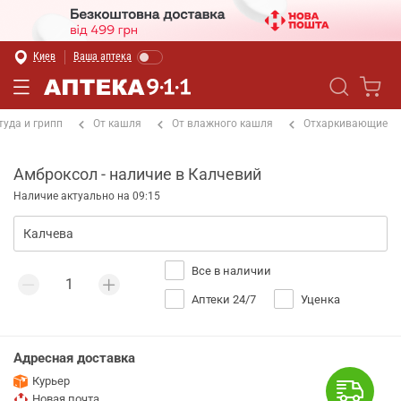
Киев
Ваша аптека
туда и грипп
От кашля
От влажного кашля
Отхаркивающие
Амброксол - наличие в Калчевий
Наличие актуально на 09:15
Все в наличии
Аптеки 24/7
Уценка
Адресная доставка
Курьер
Новая почта