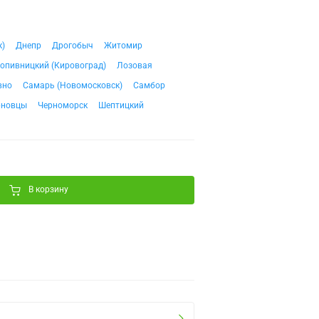
к)
Днепр
Дрогобыч
Житомир
опивницкий (Кировоград)
Лозовая
вно
Самарь (Новомосковск)
Самбор
рновцы
Черноморск
Шептицкий
В корзину