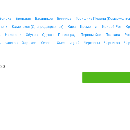
Боярка
Бровары
Васильков
Винница
Горишние Плавни (Комсомольс
пень
Каменское (Днепродзержинск)
Киев
Кременчуг
Кривой Рог
Кр
в
Никополь
Обухов
Одесса
Павлоград
Первомайск
Полтава
Ро
ь
Фастов
Харьков
Херсон
Хмельницкий
Черкассы
Чернигов
Че
№20