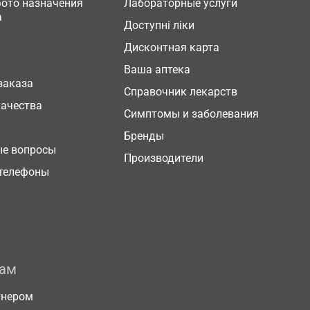
фото назначения
Лабораторные услуги
а
Доступні ліки
Дисконтная карта
Ваша аптека
заказа
Справочник лекарств
качества
Симптомы и заболевания
Бренды
ые вопросы
Производители
телефоны
рам
тнером