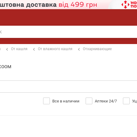
п
От кашля
От влажного кашля
Отхаркивающие
коом
Все в наличии
Аптеки 24/7
Уц