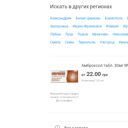
Искать в других регионах
Александрия
Белая Церковь
Борисполь
Запорожье
Ивано-Франковск
Измаил
Ир
Лубны
Луцк
Львов
Мукачево
Николае
Смела
Сумы
Тернополь
Ужгород
Уман
Амброксол табл. 30мг 
22.00
от
грн
Упаковка / 20 шт.
Внешний вид товара
может отличаться от
фотографии