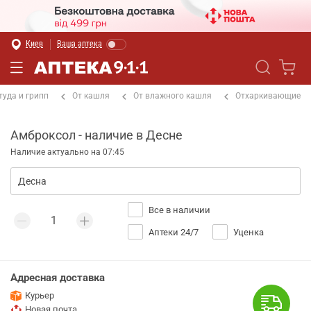
Киев
Ваша аптека
туда и грипп
От кашля
От влажного кашля
Отхаркивающие
Амброксол - наличие в Десне
Наличие актуально на 07:45
Все в наличии
Аптеки 24/7
Уценка
Адресная доставка
Курьер
Новая почта