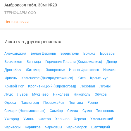
Амброксол табл. 30мг №20
ТЕРНОФАРМ ООО
Нет в наличии
Искать в других регионах
Александрия
Белая Церковь
Борисполь
Боярка
Бровары
Васильков
Винница
Горишние Плавни (Комсомольск)
Днепр
Дрогобыч
Житомир
Запорожье
Ивано-Франковск
Измаил
Ирпень
Каменское (Днепродзержинск)
Киев
Кременчуг
Кривой Рог
Кропивницкий (Кировоград)
Лозовая
Лубны
Луцк
Львов
Мукачево
Николаев
Никополь
Обухов
Одесса
Павлоград
Первомайск
Полтава
Ровно
Самарь (Новомосковск)
Самбор
Смела
Сумы
Тернополь
Ужгород
Умань
Фастов
Харьков
Херсон
Хмельницкий
Черкассы
Чернигов
Черновцы
Черноморск
Шептицкий