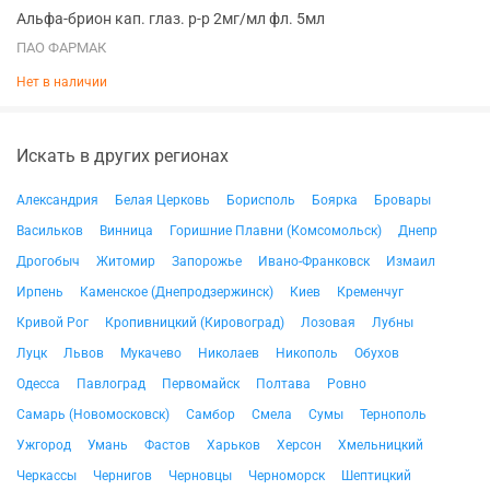
Альфа-брион кап. глаз. р-р 2мг/мл фл. 5мл
ПАО ФАРМАК
Нет в наличии
Искать в других регионах
Александрия
Белая Церковь
Борисполь
Боярка
Бровары
Васильков
Винница
Горишние Плавни (Комсомольск)
Днепр
Дрогобыч
Житомир
Запорожье
Ивано-Франковск
Измаил
Ирпень
Каменское (Днепродзержинск)
Киев
Кременчуг
Кривой Рог
Кропивницкий (Кировоград)
Лозовая
Лубны
Луцк
Львов
Мукачево
Николаев
Никополь
Обухов
Одесса
Павлоград
Первомайск
Полтава
Ровно
Самарь (Новомосковск)
Самбор
Смела
Сумы
Тернополь
Ужгород
Умань
Фастов
Харьков
Херсон
Хмельницкий
Черкассы
Чернигов
Черновцы
Черноморск
Шептицкий