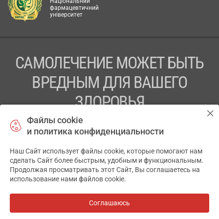
Національний
фармацевтичний
університет
САМОЛЕЧЕНИЕ МОЖЕТ БЫТЬ
ВРЕДНЫМ ДЛЯ ВАШЕГО
ЗДОРОВЬЯ
Файлы cookie
ПЕРЕД ПРИМЕНЕНИЕМ ПРЕПАРАТА
и политика конфиденциальности
ПРОКОНСУЛЬТИРУЙТЕСЬ С ВРАЧОМ
Наш Сайт использует файлы cookie, которые помогают нам
✕
ТОВ «АПТЕКА 911.ЮА» Код ЄДРПОУ 43631965.
сделать Сайт более быстрым, удобным и функциональным.
Продолжая просматривать этот Сайт, Вы соглашаетесь на
Отказ от ответственности
использование нами файлов cookie.
© 2014-2026. Медицинская информационная система
АПТЕКА911.ЮА
Соглашаюсь
Все аптеки
на карте