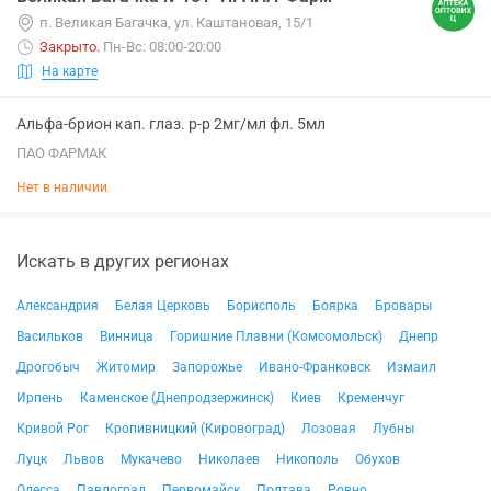
п. Великая Багачка, ул. Каштановая, 15/1
Закрыто
.
Пн-Вс: 08:00-20:00
На карте
Альфа-брион кап. глаз. р-р 2мг/мл фл. 5мл
ПАО ФАРМАК
Нет в наличии
Искать в других регионах
Александрия
Белая Церковь
Борисполь
Боярка
Бровары
Васильков
Винница
Горишние Плавни (Комсомольск)
Днепр
Дрогобыч
Житомир
Запорожье
Ивано-Франковск
Измаил
Ирпень
Каменское (Днепродзержинск)
Киев
Кременчуг
Кривой Рог
Кропивницкий (Кировоград)
Лозовая
Лубны
Луцк
Львов
Мукачево
Николаев
Никополь
Обухов
Одесса
Павлоград
Первомайск
Полтава
Ровно