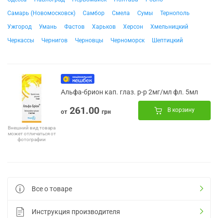
Самарь (Новомосковск)
Самбор
Смела
Сумы
Тернополь
Ужгород
Умань
Фастов
Харьков
Херсон
Хмельницкий
Черкассы
Чернигов
Черновцы
Черноморск
Шептицкий
Альфа-брион кап. глаз. р-р 2мг/мл фл. 5мл
261.00
В корзину
от
грн
Внешний вид товара
может отличаться от
фотографии
Все о товаре
Инструкция производителя