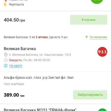
Укрпошта
404.50
В корзину
грн
Великая Багачка
:
1
из
2
аптеки
, где есть
1
шт.
По наличию
Великая Багачка
п. Великая Багачка, ул. Каштановая, 15/4
Закрыто
.
Пн-Вс: 08:00-20:00
На карте
Альфа-брион кап. глаз. р-р 2мг/мл фл. 5мл
ПАО ФАРМАК
389.00
Забронировать
грн
Великая Багачка №151 "ПРАНА-Фарм"