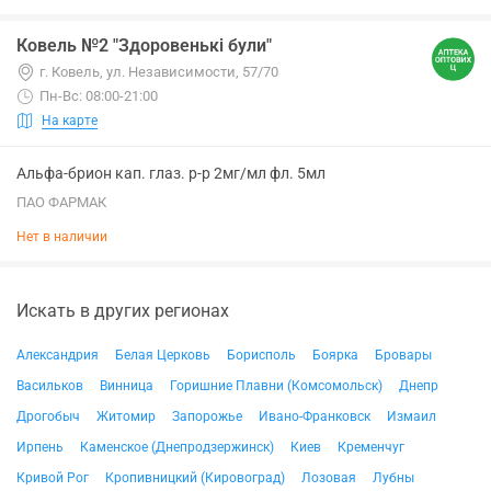
Ковель №2 "Здоровенькі були"
г. Ковель, ул. Независимости, 57/70
Пн-Вс: 08:00-21:00
На карте
Альфа-брион кап. глаз. р-р 2мг/мл фл. 5мл
ПАО ФАРМАК
Нет в наличии
Искать в других регионах
Александрия
Белая Церковь
Борисполь
Боярка
Бровары
Васильков
Винница
Горишние Плавни (Комсомольск)
Днепр
Дрогобыч
Житомир
Запорожье
Ивано-Франковск
Измаил
Ирпень
Каменское (Днепродзержинск)
Киев
Кременчуг
Кривой Рог
Кропивницкий (Кировоград)
Лозовая
Лубны