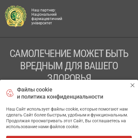
Наш партнер:
Національний
фармацевтичний
університет
САМОЛЕЧЕНИЕ МОЖЕТ БЫТЬ
ВРЕДНЫМ ДЛЯ ВАШЕГО
ЗДОРОВЬЯ
Файлы cookie
ПЕРЕД ПРИМЕНЕНИЕМ ПРЕПАРАТА
и политика конфиденциальности
ПРОКОНСУЛЬТИРУЙТЕСЬ С ВРАЧОМ
Наш Сайт использует файлы cookie, которые помогают нам
✕
ТОВ «АПТЕКА 911.ЮА» Код ЄДРПОУ 43631965.
сделать Сайт более быстрым, удобным и функциональным.
Продолжая просматривать этот Сайт, Вы соглашаетесь на
Отказ от ответственности
использование нами файлов cookie.
© 2014-2026. Медицинская информационная система