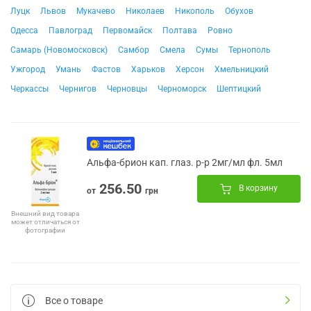
Луцк
Львов
Мукачево
Николаев
Никополь
Обухов
Одесса
Павлоград
Первомайск
Полтава
Ровно
Самарь (Новомосковск)
Самбор
Смела
Сумы
Тернополь
Ужгород
Умань
Фастов
Харьков
Херсон
Хмельницкий
Черкассы
Чернигов
Черновцы
Черноморск
Шептицкий
Альфа-брион кап. глаз. р-р 2мг/мл фл. 5мл
256.50
В корзину
от
грн
Внешний вид товара
может отличаться от
фотографии
Все о товаре