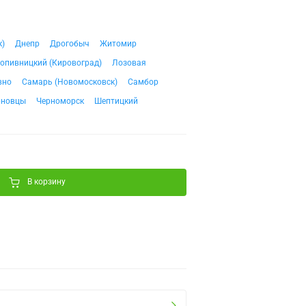
к)
Днепр
Дрогобыч
Житомир
опивницкий (Кировоград)
Лозовая
вно
Самарь (Новомосковск)
Самбор
рновцы
Черноморск
Шептицкий
В корзину