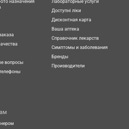
фото назначения
Лабораторные услуги
а
Доступні ліки
Дисконтная карта
Ваша аптека
заказа
Справочник лекарств
качества
Симптомы и заболевания
Бренды
ые вопросы
Производители
телефоны
рам
тнером