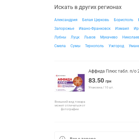
Искать в других регионах
Александрия
Белая Церковь
Борисполь
Запорожье
Ивано-Франковск
Измаил
Ир
Лубны
Луцк
Львов
Мукачево
Николае
Смела
Сумы
Тернополь
Ужгород
Уман
Аффида Плюс табл. п/о
83.50
грн
Упаковка / 10 шт.
Внешний вид товара
может отличаться от
фотографии