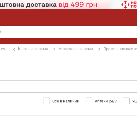
тема
Костная система
Мышечная система
Противовоспалит
Все в наличии
Аптеки 24/7
Уц