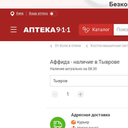
Киев
Ваша аптека
Каталог
т боли в мышцах и суставах
От боли в спине
Костно-мышечная сис
Аффида - наличие в Тыврове
Наличие актуально на 08:30
Адресная доставка
Курьер
Новая почта