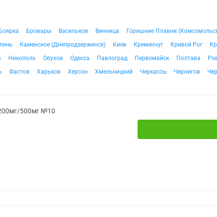
Боярка
Бровары
Васильков
Винница
Горишние Плавни (Комсомольс
пень
Каменское (Днепродзержинск)
Киев
Кременчуг
Кривой Рог
Кр
в
Никополь
Обухов
Одесса
Павлоград
Первомайск
Полтава
Ро
ь
Фастов
Харьков
Херсон
Хмельницкий
Черкассы
Чернигов
Че
 200мг/500мг №10