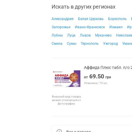
Искать в других регионах
Александрия
Белая Церковь
Борисполь
Запорожье
Ивано-Франковск
Измаил
Ир
Лубны
Луцк
Львов
Мукачево
Николае
Смела
Сумы
Тернополь
Ужгород
Уман
Аффида Плюс табл. п/о
69.50
от
грн
Упаковка / 10 шт.
Внешний вид товара
может отличаться от
фотографии