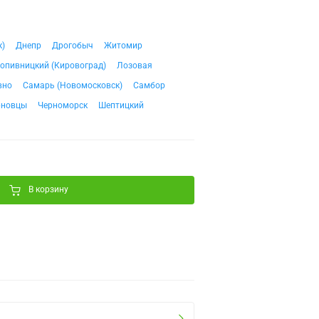
к)
Днепр
Дрогобыч
Житомир
опивницкий (Кировоград)
Лозовая
вно
Самарь (Новомосковск)
Самбор
рновцы
Черноморск
Шептицкий
В корзину