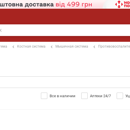
тема
Костная система
Мышечная система
Противовоспалит
Все в наличии
Аптеки 24/7
Уц