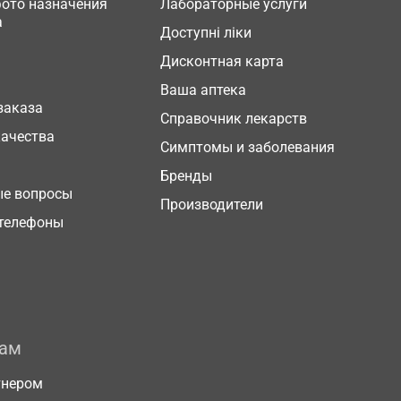
фото назначения
Лабораторные услуги
а
Доступні ліки
Дисконтная карта
Ваша аптека
заказа
Справочник лекарств
качества
Симптомы и заболевания
Бренды
ые вопросы
Производители
телефоны
рам
тнером