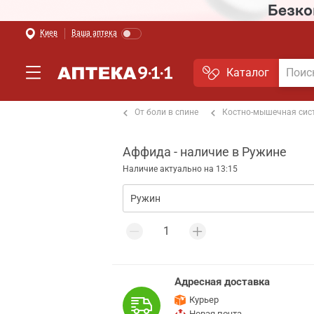
Киев
Ваша аптека
Каталог
т боли в мышцах и суставах
От боли в спине
Костно-мышечная сис
Аффида - наличие в Ружине
Наличие актуально на 13:15
Адресная доставка
Курьер
Новая почта