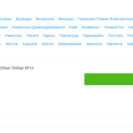
Боярка
Бровары
Васильков
Винница
Горишние Плавни (Комсомольс
пень
Каменское (Днепродзержинск)
Киев
Кременчуг
Кривой Рог
Кр
в
Никополь
Обухов
Одесса
Павлоград
Первомайск
Полтава
Ро
ь
Фастов
Харьков
Херсон
Хмельницкий
Черкассы
Чернигов
Че
 200мг/500мг №10