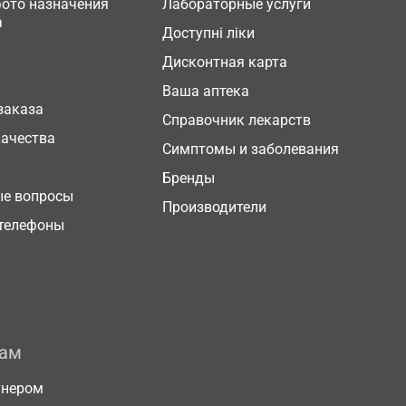
фото назначения
Лабораторные услуги
а
Доступні ліки
Дисконтная карта
Ваша аптека
заказа
Справочник лекарств
качества
Симптомы и заболевания
Бренды
ые вопросы
Производители
телефоны
рам
тнером