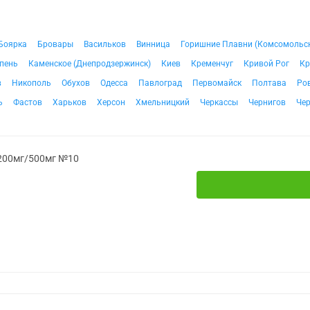
Боярка
Бровары
Васильков
Винница
Горишние Плавни (Комсомольс
пень
Каменское (Днепродзержинск)
Киев
Кременчуг
Кривой Рог
Кр
в
Никополь
Обухов
Одесса
Павлоград
Первомайск
Полтава
Ро
ь
Фастов
Харьков
Херсон
Хмельницкий
Черкассы
Чернигов
Че
 200мг/500мг №10