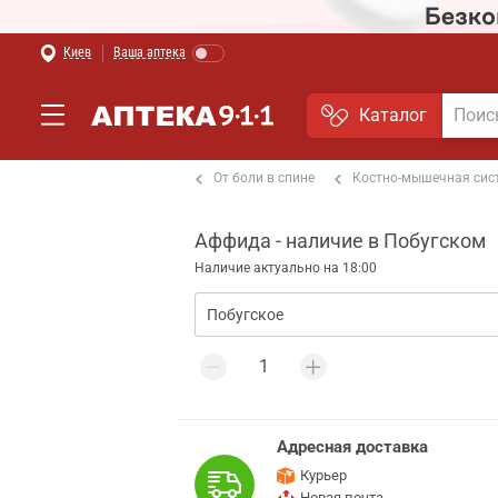
Киев
Ваша аптека
Каталог
т боли в мышцах и суставах
От боли в спине
Костно-мышечная сис
Аффида - наличие в Побугском
Наличие актуально на 18:00
Адресная доставка
Курьер
Новая почта