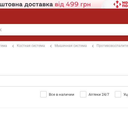
тема
Костная система
Мышечная система
Противовоспалит
Все в наличии
Аптеки 24/7
Уц