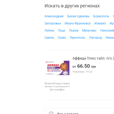
Искать в других регионах
Александрия
Белая Церковь
Борисполь
Запорожье
Ивано-Франковск
Измаил
Ир
Лубны
Луцк
Львов
Мукачево
Николае
Смела
Сумы
Тернополь
Ужгород
Уман
Аффида Плюс табл. п/о
66.50
от
грн
Упаковка / 10 шт.
Внешний вид товара
может отличаться от
фотографии