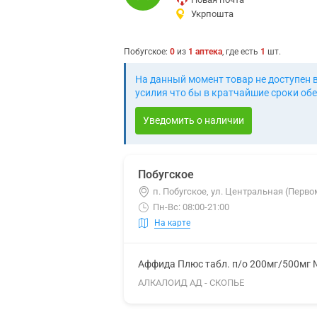
Укрпошта
Побугское
:
0
из
1
аптека
, где есть
1
шт.
На данный момент товар не доступен 
усилия что бы в кратчайшие сроки обе
Уведомить о наличии
Побугское
п. Побугское, ул. Центральная (Перво
Пн-Вс: 08:00-21:00
На карте
Аффида Плюс табл. п/о 200мг/500мг
АЛКАЛОИД АД - СКОПЬЕ