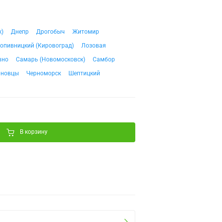
к)
Днепр
Дрогобыч
Житомир
опивницкий (Кировоград)
Лозовая
вно
Самарь (Новомосковск)
Самбор
рновцы
Черноморск
Шептицкий
В корзину