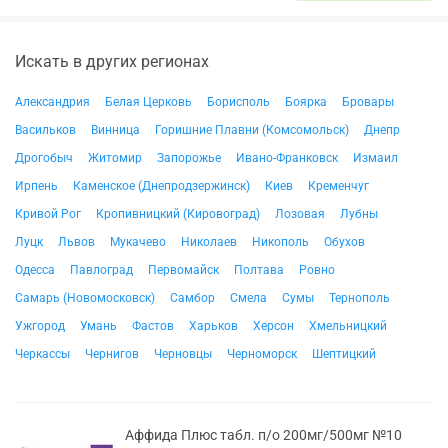
Искать в других регионах
Александрия
Белая Церковь
Борисполь
Боярка
Бровары
Васильков
Винница
Горишние Плавни (Комсомольск)
Днепр
Дрогобыч
Житомир
Запорожье
Ивано-Франковск
Измаил
Ирпень
Каменское (Днепродзержинск)
Киев
Кременчуг
Кривой Рог
Кропивницкий (Кировоград)
Лозовая
Лубны
Луцк
Львов
Мукачево
Николаев
Никополь
Обухов
Одесса
Павлоград
Первомайск
Полтава
Ровно
Самарь (Новомосковск)
Самбор
Смела
Сумы
Тернополь
Ужгород
Умань
Фастов
Харьков
Херсон
Хмельницкий
Черкассы
Чернигов
Черновцы
Черноморск
Шептицкий
Аффида Плюс табл. п/о 200мг/500мг №10