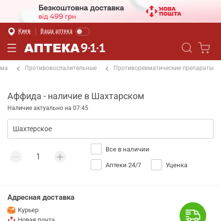
Киев
Ваша аптека
ема
Противовоспалительные
Противоревматические препараты
Аффида - наличие в Шахтарском
Наличие актуально на 07:45
Все в наличии
Аптеки 24/7
Уценка
Адресная доставка
Курьер
Новая почта