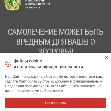
Національний
фармацевтичний
університет
САМОЛЕЧЕНИЕ МОЖЕТ БЫТЬ
ВРЕДНЫМ ДЛЯ ВАШЕГО
ЗДОРОВЬЯ
Файлы cookie
ПЕРЕД ПРИМЕНЕНИЕМ ПРЕПАРАТА
и политика конфиденциальности
ПРОКОНСУЛЬТИРУЙТЕСЬ С ВРАЧОМ
Наш Сайт использует файлы cookie, которые помогают нам
✕
ТОВ «АПТЕКА 911.ЮА» Код ЄДРПОУ 43631965.
сделать Сайт более быстрым, удобным и функциональным.
Продолжая просматривать этот Сайт, Вы соглашаетесь на
Отказ от ответственности
использование нами файлов cookie.
© 2014-2026. Медицинская информационная система
АПТЕКА911.ЮА
Соглашаюсь
Все аптеки
на карте