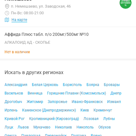
п. Немешаево, ул. Заводская, 46
Пн-Вс: 08:00-21:00
На карте
Аффида Плюс табл. п/о 200мг/500мг №10
АЛКАЛОИД АД - СКОПЬЕ
Нет в наличии
Искать в других регионах
Александрия
Белая Церковь
Борисполь
Боярка
Бровары
Васильков
Винница
Горишние Плавни (Комсомольск)
Днепр
Дрогобыч
Житомир
Запорожье
Ивано-Франковск
Измаил
Ирпень
Каменское (Днепродзержинск)
Киев
Кременчуг
Кривой Рог
Кропивницкий (Кировоград)
Лозовая
Лубны
Луцк
Львов
Мукачево
Николаев
Никополь
Обухов
Одесса
Павлоград
Первомайск
Полтава
Ровно