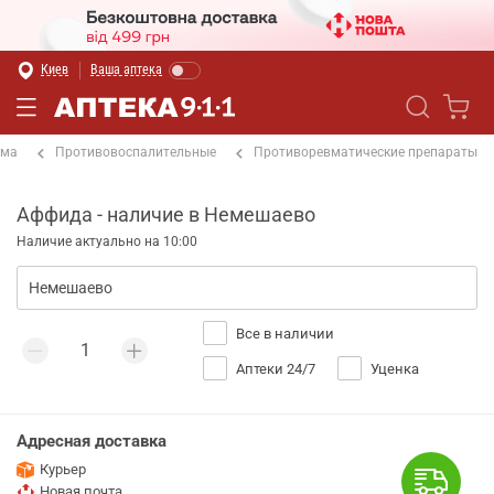
Киев
Ваша аптека
ема
Противовоспалительные
Противоревматические препараты
Аффида - наличие в Немешаево
Наличие актуально на 10:00
Все в наличии
Аптеки 24/7
Уценка
Адресная доставка
Курьер
Новая почта