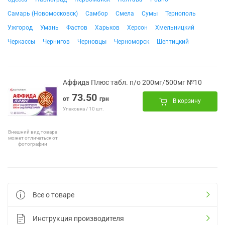
Самарь (Новомосковск)
Самбор
Смела
Сумы
Тернополь
Ужгород
Умань
Фастов
Харьков
Херсон
Хмельницкий
Черкассы
Чернигов
Черновцы
Черноморск
Шептицкий
Аффида Плюс табл. п/о 200мг/500мг №10
73.50
от
грн
В корзину
Упаковка / 10 шт.
Внешний вид товара
может отличаться от
фотографии
Все о товаре
Инструкция производителя