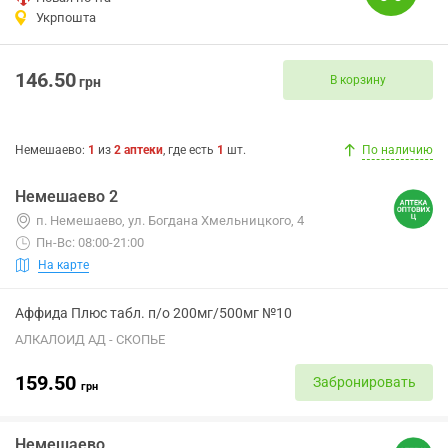
Укрпошта
146.50
В корзину
грн
Немешаево
:
1
из
2
аптеки
, где есть
1
шт.
По наличию
Немешаево 2
п. Немешаево, ул. Богдана Хмельницкого, 4
Пн-Вс: 08:00-21:00
На карте
Аффида Плюс табл. п/о 200мг/500мг №10
АЛКАЛОИД АД - СКОПЬЕ
159.50
Забронировать
грн
Немешаево