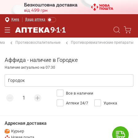
Киев
Ваша аптека
ема
Противовоспалительные
Противоревматические препараты
Аффида - наличие в Городке
Наличие актуально на 07:30
Все в наличии
Аптеки 24/7
Уценка
Адресная доставка
Курьер
Новая почта