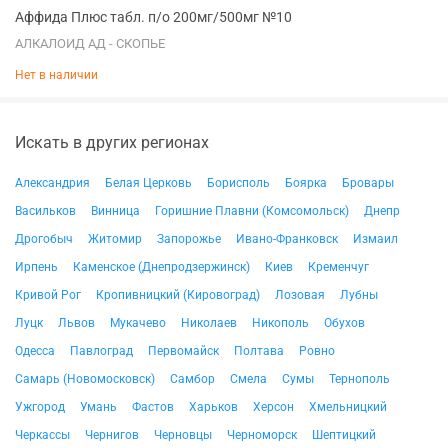
Аффида Плюс табл. п/о 200мг/500мг №10
АЛКАЛОИД АД - СКОПЬЕ
Нет в наличии
Искать в других регионах
Александрия
Белая Церковь
Борисполь
Боярка
Бровары
Васильков
Винница
Горишние Плавни (Комсомольск)
Днепр
Дрогобыч
Житомир
Запорожье
Ивано-Франковск
Измаил
Ирпень
Каменское (Днепродзержинск)
Киев
Кременчуг
Кривой Рог
Кропивницкий (Кировоград)
Лозовая
Лубны
Луцк
Львов
Мукачево
Николаев
Никополь
Обухов
Одесса
Павлоград
Первомайск
Полтава
Ровно
Самарь (Новомосковск)
Самбор
Смела
Сумы
Тернополь
Ужгород
Умань
Фастов
Харьков
Херсон
Хмельницкий
Черкассы
Чернигов
Черновцы
Черноморск
Шептицкий