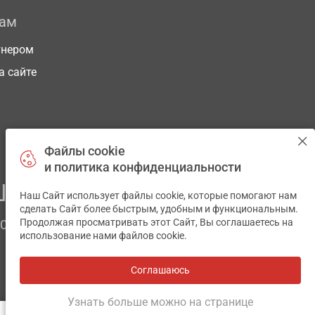
рам
тнером
а сайте
Файлы cookie
и политика конфиденциальности
ЕГО ЗДОРОВЬЯ
Наш Сайт использует файлы cookie, которые помогают нам
✕
сделать Сайт более быстрым, удобным и функциональным.
Продолжая просматривать этот Сайт, Вы соглашаетесь на
ЧОМ
использование нами файлов cookie.
Соглашаюсь
Все аптеки
на карте
Разработка и поддержка сайта -
wu.ua
Узнать больше можно на странице