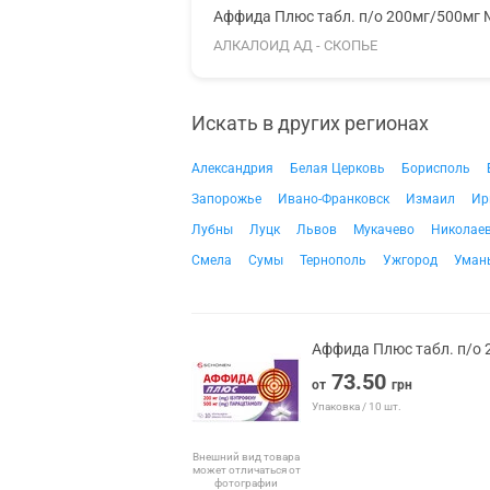
Аффида Плюс табл. п/о 200мг/500мг
АЛКАЛОИД АД - СКОПЬЕ
Искать в других регионах
Александрия
Белая Церковь
Борисполь
Запорожье
Ивано-Франковск
Измаил
Ир
Лубны
Луцк
Львов
Мукачево
Николае
Смела
Сумы
Тернополь
Ужгород
Уман
Аффида Плюс табл. п/о
73.50
от
грн
Упаковка / 10 шт.
Внешний вид товара
может отличаться от
фотографии