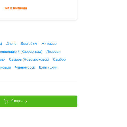
Нет в наличии
к)
Днепр
Дрогобыч
Житомир
опивницкий (Кировоград)
Лозовая
вно
Самарь (Новомосковск)
Самбор
рновцы
Черноморск
Шептицкий
В корзину