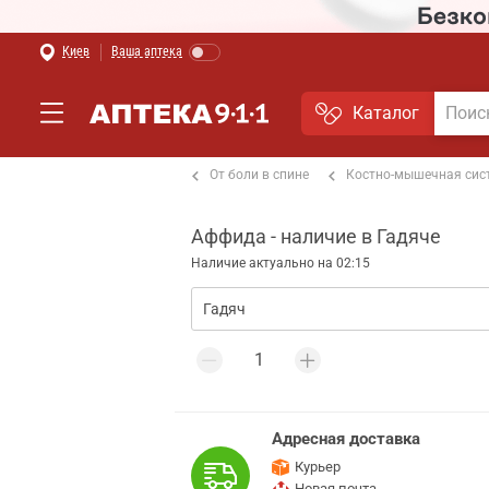
Киев
Ваша аптека
Каталог
т боли в мышцах и суставах
От боли в спине
Костно-мышечная сис
Аффида - наличие в Гадяче
Наличие актуально на 02:15
Адресная доставка
Курьер
Новая почта