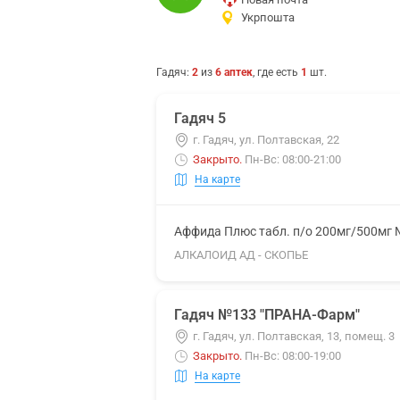
Укрпошта
Гадяч
:
2
из
6
аптек
, где есть
1
шт.
Гадяч 5
г. Гадяч, ул. Полтавская, 22
Закрыто
.
Пн-Вс: 08:00-21:00
На карте
Аффида Плюс табл. п/о 200мг/500мг
АЛКАЛОИД АД - СКОПЬЕ
Гадяч №133 "ПРАНА-Фарм"
г. Гадяч, ул. Полтавская, 13, помещ. 3
Закрыто
.
Пн-Вс: 08:00-19:00
На карте