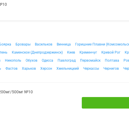
 №10
Боярка
Бровары
Васильков
Винница
Горишние Плавни (Комсомольс
пень
Каменское (Днепродзержинск)
Киев
Кременчуг
Кривой Рог
Кр
в
Никополь
Обухов
Одесса
Павлоград
Первомайск
Полтава
Ро
ь
Фастов
Харьков
Херсон
Хмельницкий
Черкассы
Чернигов
Че
 200мг/500мг №10