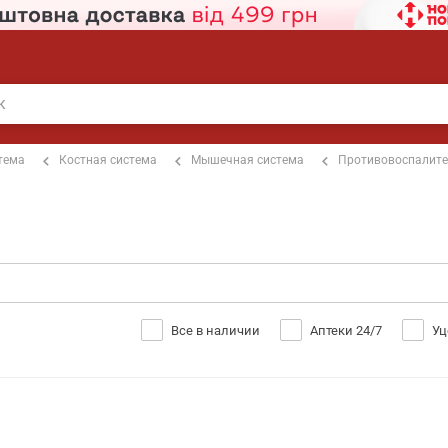
тема
Костная система
Мышечная система
Противовоспалит
Все в наличии
Аптеки 24/7
Уц