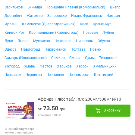
Васильков
Винница
Горишние Плавни (Комсомольск)
Днепр
Дрогобыч
Житомир
Запорожье
Ивано-Франковск
Измаил
Ирпень
Каменское (Днепродзержинск)
Киев
Кременчуг
Кривой Рог
Кропивницкий (Кировоград)
Лозовая
Лубны
Луцк
Львов
Мукачево
Николаев
Никополь
Обухов
Одесса
Павлоград
Первомайск
Полтава
Ровно
Самарь (Новомосковск)
Самбор
Смела
Сумы
Тернополь
Ужгород
Умань
Фастов
Харьков
Херсон
Хмельницкий
Черкассы
Чернигов
Черновцы
Черноморск
Шептицкий
Аффида Плюс табл. п/о 200мг/500мг №10
73.50
от
грн
В корзину
Упаковка / 10 шт.
Внешний вид товара
может отличаться от