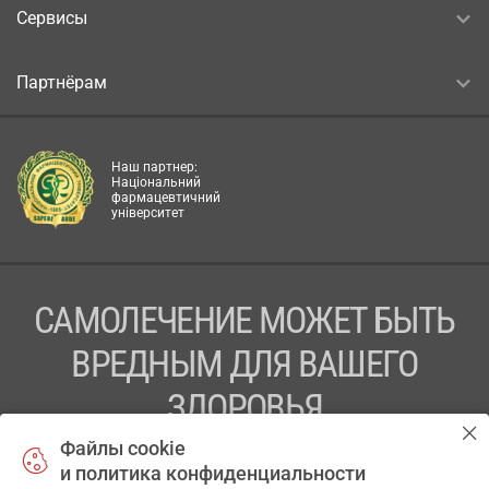
Сервисы
Партнёрам
Наш партнер:
Національний
фармацевтичний
університет
САМОЛЕЧЕНИЕ МОЖЕТ БЫТЬ
ВРЕДНЫМ ДЛЯ ВАШЕГО
ЗДОРОВЬЯ
Файлы cookie
ПЕРЕД ПРИМЕНЕНИЕМ ПРЕПАРАТА
и политика конфиденциальности
ПРОКОНСУЛЬТИРУЙТЕСЬ С ВРАЧОМ