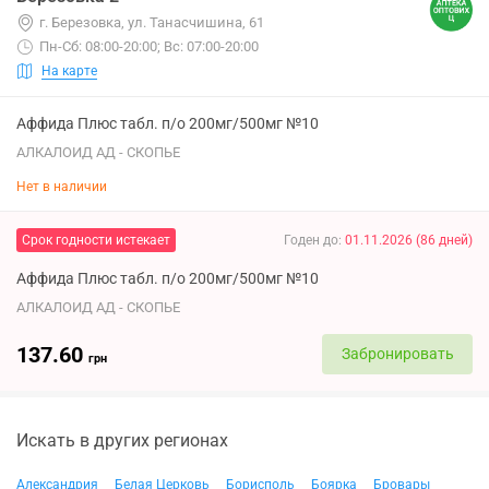
г. Березовка, ул. Танасчишина, 61
Пн-Сб: 08:00-20:00; Вс: 07:00-20:00
На карте
Аффида Плюс табл. п/о 200мг/500мг №10
АЛКАЛОИД АД - СКОПЬЕ
Нет в наличии
Срок годности истекает
Годен до
:
01.11.2026
(
86
дней
)
Аффида Плюс табл. п/о 200мг/500мг №10
АЛКАЛОИД АД - СКОПЬЕ
137.60
Забронировать
грн
Искать в других регионах
Александрия
Белая Церковь
Борисполь
Боярка
Бровары