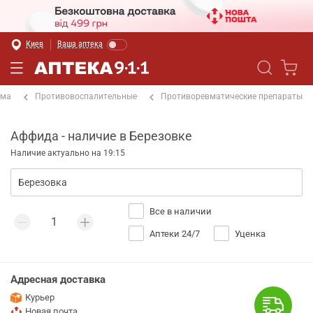
Киев
Ваша аптека
ема
Противовоспалительные
Противоревматические препараты
Аффида - наличие в Березовке
Наличие актуально на 19:15
Все в наличии
Аптеки 24/7
Уценка
Адресная доставка
Курьер
Новая почта