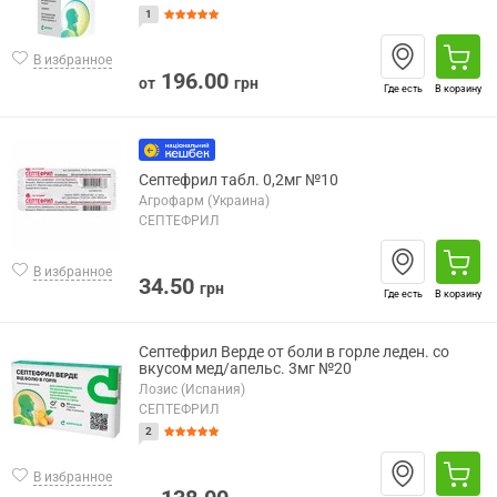
1
В избранное
196.00
от
грн
Где есть
В корзину
Септефрил табл. 0,2мг №10
Агрофарм (Украина)
СЕПТЕФРИЛ
В избранное
34.50
грн
Где есть
В корзину
Септефрил Верде от боли в горле леден. со
вкусом мед/апельс. 3мг №20
Лозис (Испания)
СЕПТЕФРИЛ
2
В избранное