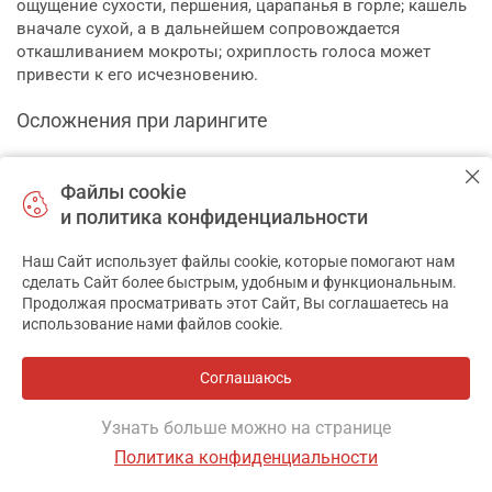
ощущение сухости, першения, царапанья в горле; кашель
вначале сухой, а в дальнейшем сопровождается
откашливанием мокроты; охриплость голоса может
привести к его исчезновению.
Осложнения при ларингите
Обычно заболевание длится около недели, но при
постоянном нарушении голосового режима и
Файлы cookie
неправильном лечении может перейти в хроническую
и политика конфиденциальности
форму. Хроническая форма развивается чаще всего на
фоне часто повторяющихся и не долеченных острых
Наш Сайт использует файлы cookie, которые помогают нам
✕
заболеваний, хронических очагов воспаления
сделать Сайт более быстрым, удобным и функциональным.
дыхательных путей, аллергических процессов, а также
Продолжая просматривать этот Сайт, Вы соглашаетесь на
использование нами файлов cookie.
профессиональных вредностей (химических
раздражающих веществ, пыли, перенапряжения голоса и
т.д). Особенно у людей с профессиональным
Соглашаюсь
использованием голоса, таких как певцы или
преподаватели, может произойти потеря нормальной
Узнать больше можно на странице
голосовой функции.
Политика конфиденциальности
Что можете сделать вы