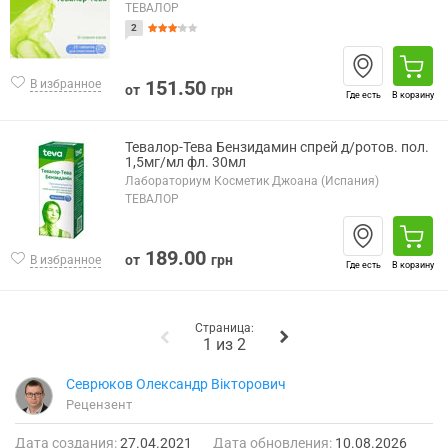
ТЕВАЛОР
2
151.50
В избранное
от
грн
Где есть
В корзину
Тевалор-Тева Бензидамин спрей д/ротов. пол.
1,5мг/мл фл. 30мл
Лабораториум Косметик Джоана (Испания)
ТЕВАЛОР
189.00
от
грн
В избранное
Где есть
В корзину
Страница:
1 из 2
Севрюков Олександр Вікторович
Рецензент
Дата создания:
27.04.2021
Дата обновления:
10.08.2026