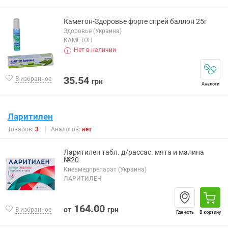
Каметон-Здоровье форте спрей баллон 25г
Здоровье (Украина)
КАМЕТОН
Нет в наличии
35.54
В избранное
грн
Аналоги
Ларитилен
Товаров:
3
Аналогов:
нет
Ларитилен табл. д/рассас. мята и малина
№20
Киевмедпрепарат (Украина)
ЛАРИТИЛЕН
164.00
от
грн
В избранное
Где есть
В корзину