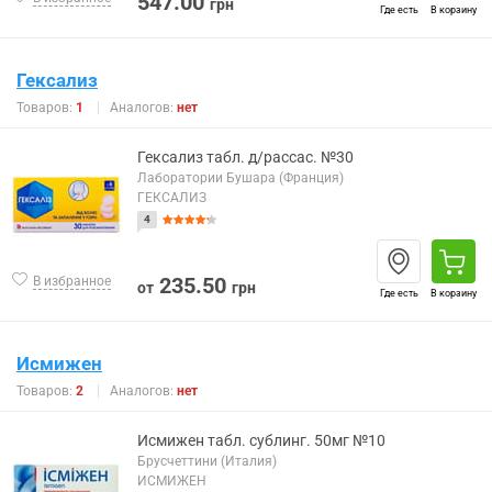
547.00
грн
Где есть
В корзину
Гексализ
Товаров:
1
Аналогов:
нет
Гексализ табл. д/рассас. №30
Лаборатории Бушара (Франция)
ГЕКСАЛИЗ
4
235.50
В избранное
от
грн
Где есть
В корзину
Исмижен
Товаров:
2
Аналогов:
нет
Исмижен табл. сублинг. 50мг №10
Брусчеттини (Италия)
ИСМИЖЕН