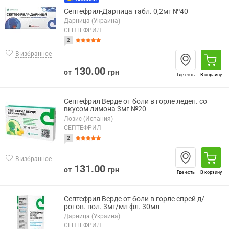
Септефрил-Дарница табл. 0,2мг №40
Дарница (Украина)
СЕПТЕФРИЛ
2
В избранное
130.00
от
грн
Где есть
В корзину
Септефрил Верде от боли в горле леден. со
вкусом лимона 3мг №20
Лозис (Испания)
СЕПТЕФРИЛ
2
В избранное
131.00
от
грн
Где есть
В корзину
Септефрил Верде от боли в горле спрей д/
ротов. пол. 3мг/мл фл. 30мл
Дарница (Украина)
СЕПТЕФРИЛ