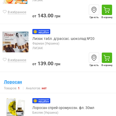
ЛИЗАК
В избранное
143.00
от
грн
Где есть
В корзину
Лизак табл. д/рассас. шоколад №20
Фармак (Украина)
ЛИЗАК
В избранное
139.00
от
грн
Где есть
В корзину
Лоросан
Товаров:
1
Аналогов:
нет
Лоросан спрей оромукозн. фл. 30мл
Биолек (Украина)