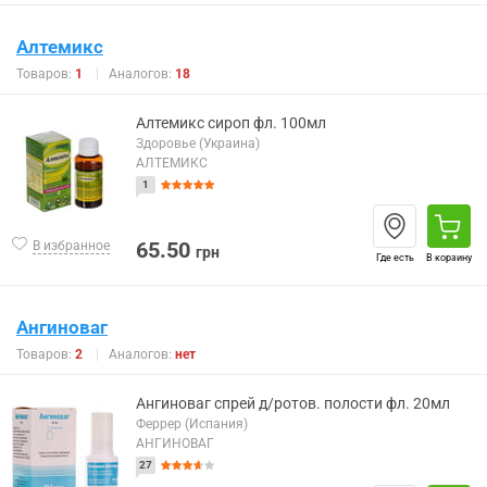
Алтемикс
Товаров:
1
Аналогов:
18
Алтемикс сироп фл. 100мл
Здоровье (Украина)
АЛТЕМИКС
1
65.50
В избранное
грн
Где есть
В корзину
Ангиноваг
Товаров:
2
Аналогов:
нет
Ангиноваг спрей д/ротов. полости фл. 20мл
Феррер (Испания)
АНГИНОВАГ
27