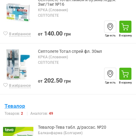
3мг/1мг №16
КРКА (Словения)
СЕПТОЛЕТЕ
140.00
от
грн
В избранное
Где есть
В корзину
Септолете Тотал спрей фл. 30мл
КРКА (Словения)
СЕПТОЛЕТЕ
202.50
от
грн
Где есть
В корзину
В избранное
Тевалор
Товаров:
2
Аналогов:
49
Тевалор-Тева табл. д/рассас. №20
Балканфарма (Болгария)