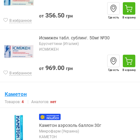
356.50
от
грн
Где есть
В корзину
В избранное
Исмижен табл. сублинг. 50мг №30
Брусчеттини (Италия)
ИСМИЖЕН
969.00
от
грн
Где есть
В корзину
В избранное
Каметон
Товаров:
4
Аналогов:
нет
Каметон аэрозоль баллон 30г
Микрофарм (Украина)
КАМЕТОН