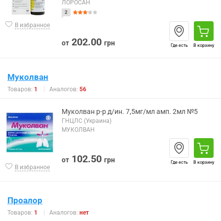
ЛОРОСАН
2
В избранное
202.00
от
грн
Где есть
В корзину
Муколван
Товаров:
1
Аналогов:
56
Муколван р-р д/ин. 7,5мг/мл амп. 2мл №5
ГНЦЛС (Украина)
МУКОЛВАН
102.50
от
грн
Где есть
В корзину
В избранное
Проалор
Товаров:
1
Аналогов:
нет