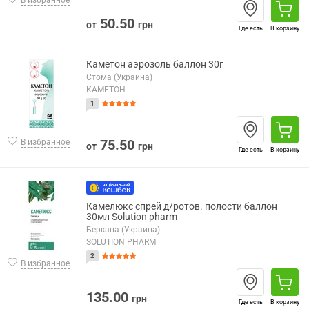
В избранное
50.50
от
грн
Где есть
В корзину
Каметон аэрозоль баллон 30г
Стома (Украина)
КАМЕТОН
1
75.50
В избранное
от
грн
Где есть
В корзину
Камелюкс спрей д/ротов. полости баллон
30мл Solution pharm
Беркана (Украина)
SOLUTION PHARM
2
В избранное
135.00
грн
Где есть
В корзину