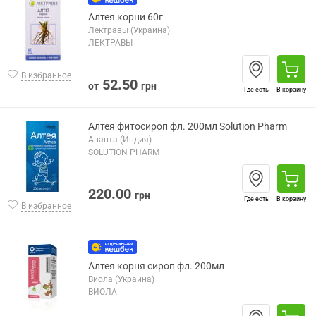
Алтея корни 60г
Лектравы (Украина)
ЛЕКТРАВЫ
В избранное
52.50
от
грн
Где есть
В корзину
Алтея фитосироп фл. 200мл Solution Pharm
Ананта (Индия)
SOLUTION PHARM
220.00
грн
Где есть
В корзину
В избранное
Алтея корня сироп фл. 200мл
Виола (Украина)
ВИОЛА