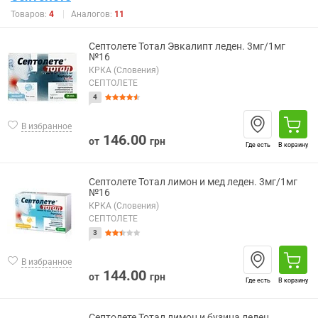
Товаров:
4
Аналогов:
11
Септолете Тотал Эвкалипт леден. 3мг/1мг
№16
КРКА (Словения)
СЕПТОЛЕТЕ
4
В избранное
146.00
от
грн
Где есть
В корзину
Септолете Тотал лимон и мед леден. 3мг/1мг
№16
КРКА (Словения)
СЕПТОЛЕТЕ
3
В избранное
144.00
от
грн
Где есть
В корзину
Септолете Тотал лимон и бузина леден.