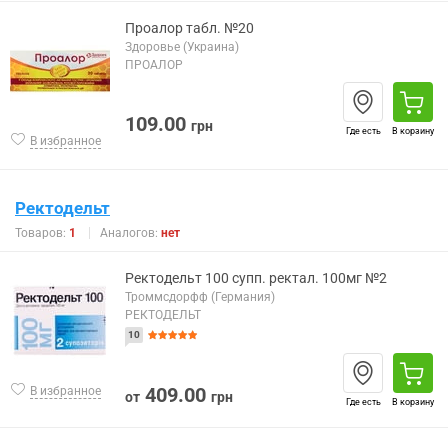
Проалор табл. №20
Здоровье (Украина)
ПРОАЛОР
109.00
грн
Где есть
В корзину
В избранное
Ректодельт
Товаров:
1
Аналогов:
нет
Ректодельт 100 супп. ректал. 100мг №2
Троммсдорфф (Германия)
РЕКТОДЕЛЬТ
10
409.00
В избранное
от
грн
Где есть
В корзину