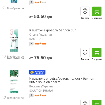
2
В избранное
50.50
от
грн
Где есть
В корзину
Каметон аэрозоль баллон 30г
Стома (Украина)
КАМЕТОН
1
75.50
В избранное
от
грн
Где есть
В корзину
Камелюкс спрей д/ротов. полости баллон
30мл Solution pharm
Беркана (Украина)
SOLUTION PHARM
2
В избранное