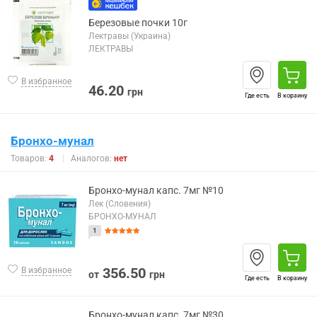
Березовые почки 10г
Лектравы (Украина)
ЛЕКТРАВЫ
В избранное
46.20
грн
Где есть
В корзину
Бронхо-мунал
Товаров:
4
Аналогов:
нет
Бронхо-мунал капс. 7мг №10
Лек (Словения)
БРОНХО-МУНАЛ
1
356.50
В избранное
от
грн
Где есть
В корзину
Бронхо-мунал капс. 7мг №30