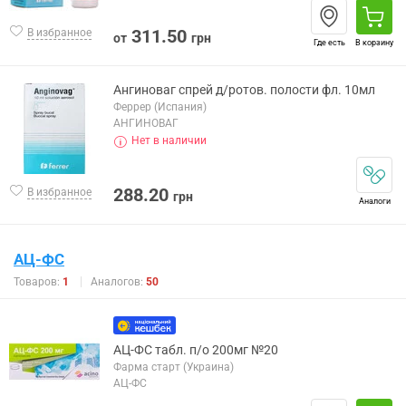
311.50
В избранное
от
грн
Где есть
В корзину
Ангиноваг спрей д/ротов. полости фл. 10мл
Феррер (Испания)
АНГИНОВАГ
Нет в наличии
288.20
В избранное
грн
Аналоги
АЦ-ФС
Товаров:
1
Аналогов:
50
АЦ-ФС табл. п/о 200мг №20
Фарма старт (Украина)
АЦ-ФС