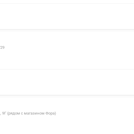
/29
а, 9Г (рядом с магазином Фора)