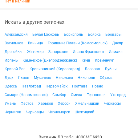
Нет в наличии
Искать в других регионах
Александрия
Белая Церковь
Борисполь
Боярка
Бровары
Васильков
Винница
Горишние Плавни (Комсомольск)
Днепр
Дрогобыч
Житомир
Запорожье
Ивано-Франковск
Измаил
Ирпень
Каменское (Днепродзержинск)
Киев
Кременчуг
Кривой Рог
Кропивницкий (Кировоград)
Лозовая
Лубны
Луцк
Львов
Мукачево
Николаев
Никополь
Обухов
Одесса
Павлоград
Первомайск
Полтава
Ровно
Самарь (Новомосковск)
Самбор
Смела
Тернополь
Ужгород
Умань
Фастов
Харьков
Херсон
Хмельницкий
Черкассы
Чернигов
Черновцы
Черноморск
Шептицкий
Витамин Д3 табл. 4000МЕ №30