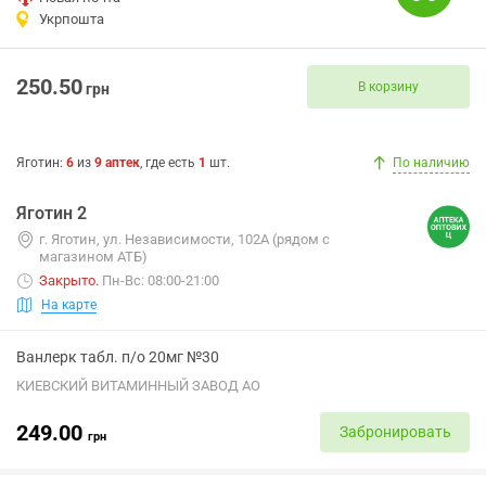
Укрпошта
250.50
В корзину
грн
Яготин
:
6
из
9
аптек
, где есть
1
шт.
По наличию
Яготин 2
г. Яготин, ул. Независимости, 102А (рядом с
магазином АТБ)
Закрыто
.
Пн-Вс: 08:00-21:00
На карте
Ванлерк табл. п/о 20мг №30
КИЕВСКИЙ ВИТАМИННЫЙ ЗАВОД АО
249.00
Забронировать
грн