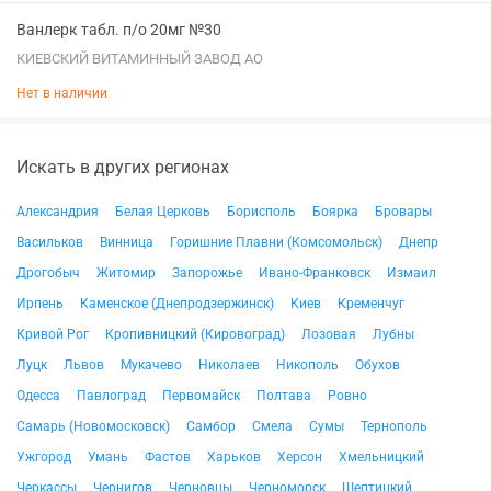
Ванлерк табл. п/о 20мг №30
КИЕВСКИЙ ВИТАМИННЫЙ ЗАВОД АО
Нет в наличии
Искать в других регионах
Александрия
Белая Церковь
Борисполь
Боярка
Бровары
Васильков
Винница
Горишние Плавни (Комсомольск)
Днепр
Дрогобыч
Житомир
Запорожье
Ивано-Франковск
Измаил
Ирпень
Каменское (Днепродзержинск)
Киев
Кременчуг
Кривой Рог
Кропивницкий (Кировоград)
Лозовая
Лубны
Луцк
Львов
Мукачево
Николаев
Никополь
Обухов
Одесса
Павлоград
Первомайск
Полтава
Ровно
Самарь (Новомосковск)
Самбор
Смела
Сумы
Тернополь
Ужгород
Умань
Фастов
Харьков
Херсон
Хмельницкий
Черкассы
Чернигов
Черновцы
Черноморск
Шептицкий