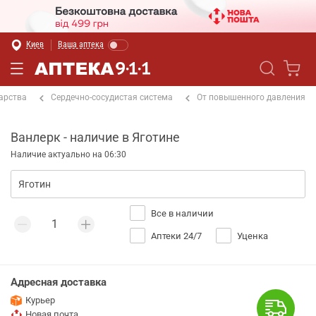
Киев
Ваша аптека
арства
Сердечно-сосудистая система
От повышенного давления
Ванлерк - наличие в Яготине
Наличие актуально на 06:30
Все в наличии
Аптеки 24/7
Уценка
Адресная доставка
Курьер
Новая почта