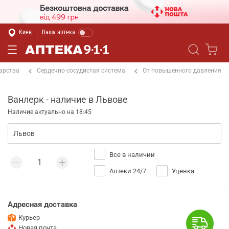
Киев
Ваша аптека
арства
Сердечно-сосудистая система
От повышенного давления
Ванлерк - наличие в Львове
Наличие актуально на 18:45
Все в наличии
Аптеки 24/7
Уценка
Адресная доставка
Курьер
Новая почта