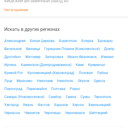
КИЕВСКИЙ ВИТАМИННЫЙ ЗАВОД АО
Нет в наличии
Искать в других регионах
Александрия
Белая Церковь
Борисполь
Боярка
Бровары
Васильков
Винница
Горишние Плавни (Комсомольск)
Днепр
Дрогобыч
Житомир
Запорожье
Ивано-Франковск
Измаил
Ирпень
Каменское (Днепродзержинск)
Киев
Кременчуг
Кривой Рог
Кропивницкий (Кировоград)
Лозовая
Лубны
Луцк
Мукачево
Николаев
Никополь
Обухов
Одесса
Павлоград
Первомайск
Полтава
Ровно
Самарь (Новомосковск)
Самбор
Смела
Сумы
Тернополь
Ужгород
Умань
Фастов
Харьков
Херсон
Хмельницкий
Черкассы
Чернигов
Черновцы
Черноморск
Шептицкий