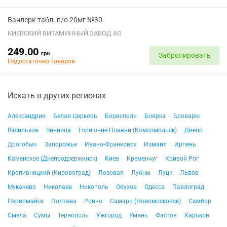
Ванлерк табл. п/о 20мг №30
КИЕВСКИЙ ВИТАМИННЫЙ ЗАВОД АО
249.00
грн
Забронировать
Недостаточно товаров
Искать в других регионах
Александрия
Белая Церковь
Борисполь
Боярка
Бровары
Васильков
Винница
Горишние Плавни (Комсомольск)
Днепр
Дрогобыч
Запорожье
Ивано-Франковск
Измаил
Ирпень
Каменское (Днепродзержинск)
Киев
Кременчуг
Кривой Рог
Кропивницкий (Кировоград)
Лозовая
Лубны
Луцк
Львов
Мукачево
Николаев
Никополь
Обухов
Одесса
Павлоград
Первомайск
Полтава
Ровно
Самарь (Новомосковск)
Самбор
Смела
Сумы
Тернополь
Ужгород
Умань
Фастов
Харьков