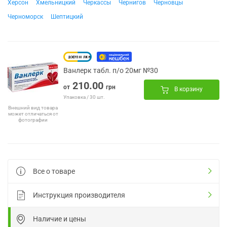
Херсон
Хмельницкий
Черкассы
Чернигов
Черновцы
Черноморск
Шептицкий
Ванлерк табл. п/о 20мг №30
210.00
от
грн
В корзину
Упаковка / 30 шт.
Внешний вид товара
может отличаться от
фотографии
Все о товаре
Инструкция производителя
Наличие и цены