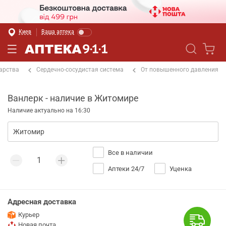
Киев
Ваша аптека
арства
Сердечно-сосудистая система
От повышенного давления
Ванлерк - наличие в Житомире
Наличие актуально на 16:30
Все в наличии
Аптеки 24/7
Уценка
Адресная доставка
Курьер
Новая почта