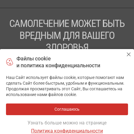
САМОЛЕЧЕНИЕ МОЖЕТ БЫТЬ
ВРЕДНЫМ ДЛЯ ВАШЕГО
ЗДОРОВЬЯ
Файлы cookie
ПЕРЕД ПРИМЕНЕНИЕМ ПРЕПАРАТА
и политика конфиденциальности
ПРОКОНСУЛЬТИРУЙТЕСЬ С ВРАЧОМ
Наш Сайт использует файлы cookie, которые помогают нам
✕
ТОВ «АПТЕКА 911.ЮА» Код ЄДРПОУ 43631965.
сделать Сайт более быстрым, удобным и функциональным.
Продолжая просматривать этот Сайт, Вы соглашаетесь на
Отказ от ответственности
использование нами файлов cookie.
© 2014-2026. Медицинская информационная система
АПТЕКА911.ЮА
Соглашаюсь
Все аптеки
на карте
Разработка и поддержка сайта -
wu.ua
Узнать больше можно на странице
Политика конфиденциальности