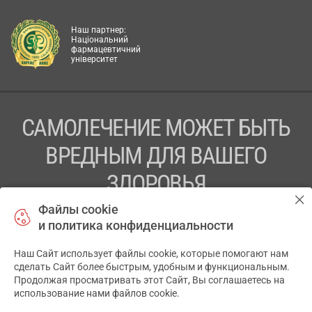
Наш партнер:
Національний
фармацевтичний
університет
САМОЛЕЧЕНИЕ МОЖЕТ БЫТЬ
ВРЕДНЫМ ДЛЯ ВАШЕГО
ЗДОРОВЬЯ
Файлы cookie
ПЕРЕД ПРИМЕНЕНИЕМ ПРЕПАРАТА
и политика конфиденциальности
ПРОКОНСУЛЬТИРУЙТЕСЬ С ВРАЧОМ
Наш Сайт использует файлы cookie, которые помогают нам
✕
ТОВ «АПТЕКА 911.ЮА» Код ЄДРПОУ 43631965.
сделать Сайт более быстрым, удобным и функциональным.
Продолжая просматривать этот Сайт, Вы соглашаетесь на
Отказ от ответственности
использование нами файлов cookie.
© 2014-2026. Медицинская информационная система