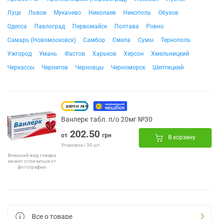
Луцк
Львов
Мукачево
Николаев
Никополь
Обухов
Одесса
Павлоград
Первомайск
Полтава
Ровно
Самарь (Новомосковск)
Самбор
Смела
Сумы
Тернополь
Ужгород
Умань
Фастов
Харьков
Херсон
Хмельницкий
Черкассы
Чернигов
Черновцы
Черноморск
Шептицкий
Ванлерк табл. п/о 20мг №30
202.50
от
грн
В корзину
Упаковка / 30 шт.
Внешний вид товара
может отличаться от
фотографии
Все о товаре