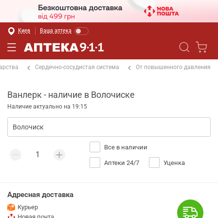
Киев
Ваша аптека
арства
Сердечно-сосудистая система
От повышенного давления
Ванлерк - наличие в Волочиске
Наличие актуально на 19:15
Все в наличии
Аптеки 24/7
Уценка
Адресная доставка
Курьер
Новая почта