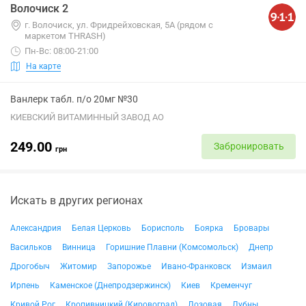
Волочиск 2
г. Волочиск, ул. Фридрейховская, 5А (рядом с
маркетом THRASH)
Пн-Вс: 08:00-21:00
На карте
Ванлерк табл. п/о 20мг №30
КИЕВСКИЙ ВИТАМИННЫЙ ЗАВОД АО
249.00
Забронировать
грн
Искать в других регионах
Александрия
Белая Церковь
Борисполь
Боярка
Бровары
Васильков
Винница
Горишние Плавни (Комсомольск)
Днепр
Дрогобыч
Житомир
Запорожье
Ивано-Франковск
Измаил
Ирпень
Каменское (Днепродзержинск)
Киев
Кременчуг
Кривой Рог
Кропивницкий (Кировоград)
Лозовая
Лубны