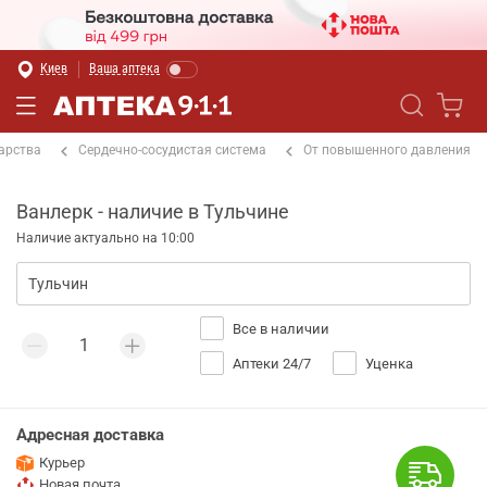
Киев
Ваша аптека
арства
Сердечно-сосудистая система
От повышенного давления
Ванлерк - наличие в Тульчине
Наличие актуально на 10:00
Все в наличии
Аптеки 24/7
Уценка
Адресная доставка
Курьер
Новая почта