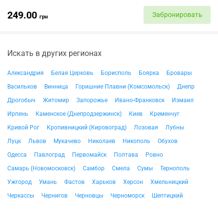
249.00
Забронировать
грн
Искать в других регионах
Александрия
Белая Церковь
Борисполь
Боярка
Бровары
Васильков
Винница
Горишние Плавни (Комсомольск)
Днепр
Дрогобыч
Житомир
Запорожье
Ивано-Франковск
Измаил
Ирпень
Каменское (Днепродзержинск)
Киев
Кременчуг
Кривой Рог
Кропивницкий (Кировоград)
Лозовая
Лубны
Луцк
Львов
Мукачево
Николаев
Никополь
Обухов
Одесса
Павлоград
Первомайск
Полтава
Ровно
Самарь (Новомосковск)
Самбор
Смела
Сумы
Тернополь
Ужгород
Умань
Фастов
Харьков
Херсон
Хмельницкий
Черкассы
Чернигов
Черновцы
Черноморск
Шептицкий