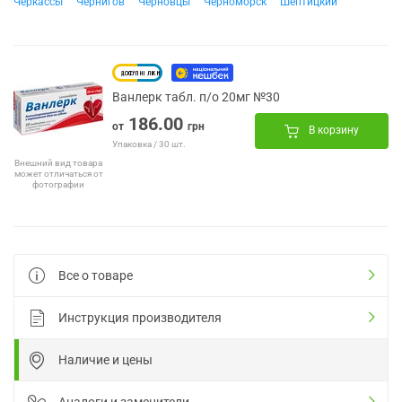
Черкассы
Чернигов
Черновцы
Черноморск
Шептицкий
Ванлерк табл. п/о 20мг №30
186.00
от
грн
В корзину
Упаковка / 30 шт.
Внешний вид товара
может отличаться от
фотографии
Все о товаре
Инструкция производителя
Наличие и цены