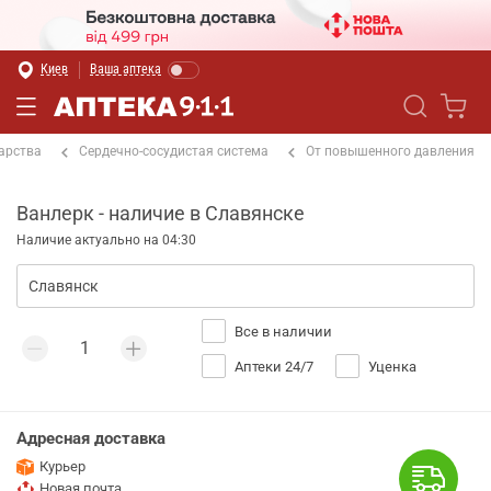
Киев
Ваша аптека
арства
Сердечно-сосудистая система
От повышенного давления
Ванлерк - наличие в Славянске
Наличие актуально на 04:30
Все в наличии
Аптеки 24/7
Уценка
Адресная доставка
Курьер
Новая почта