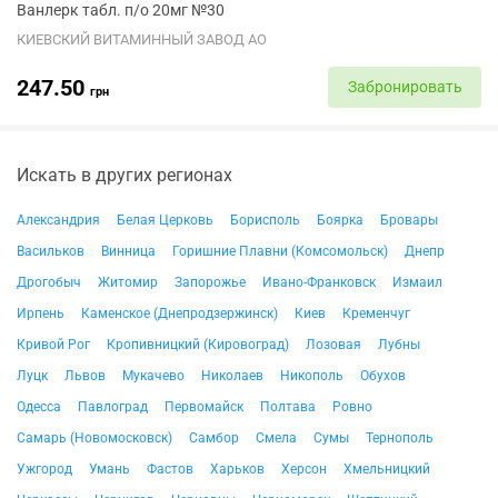
Ванлерк табл. п/о 20мг №30
КИЕВСКИЙ ВИТАМИННЫЙ ЗАВОД АО
247.50
Забронировать
грн
Искать в других регионах
Александрия
Белая Церковь
Борисполь
Боярка
Бровары
Васильков
Винница
Горишние Плавни (Комсомольск)
Днепр
Дрогобыч
Житомир
Запорожье
Ивано-Франковск
Измаил
Ирпень
Каменское (Днепродзержинск)
Киев
Кременчуг
Кривой Рог
Кропивницкий (Кировоград)
Лозовая
Лубны
Луцк
Львов
Мукачево
Николаев
Никополь
Обухов
Одесса
Павлоград
Первомайск
Полтава
Ровно
Самарь (Новомосковск)
Самбор
Смела
Сумы
Тернополь
Ужгород
Умань
Фастов
Харьков
Херсон
Хмельницкий