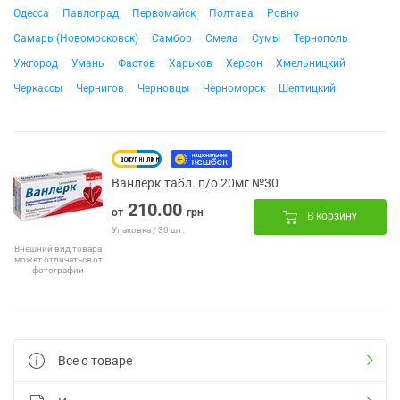
Одесса
Павлоград
Первомайск
Полтава
Ровно
Самарь (Новомосковск)
Самбор
Смела
Сумы
Тернополь
Ужгород
Умань
Фастов
Харьков
Херсон
Хмельницкий
Черкассы
Чернигов
Черновцы
Черноморск
Шептицкий
Ванлерк табл. п/о 20мг №30
210.00
от
грн
В корзину
Упаковка / 30 шт.
Внешний вид товара
может отличаться от
фотографии
Все о товаре