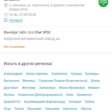
п. Шишаки, ул. Корнилича, 8 (рядом с магазином
Щедра хата)
Пн-Вс: 07:00-20:00
На карте
Ванлерк табл. п/о 20мг №30
КИЕВСКИЙ ВИТАМИННЫЙ ЗАВОД АО
Нет в наличии
Искать в других регионах
Александрия
Белая Церковь
Борисполь
Боярка
Бровары
Васильков
Винница
Горишние Плавни (Комсомольск)
Днепр
Дрогобыч
Житомир
Запорожье
Ивано-Франковск
Измаил
Ирпень
Каменское (Днепродзержинск)
Киев
Кременчуг
Кривой Рог
Кропивницкий (Кировоград)
Лозовая
Лубны
Луцк
Львов
Мукачево
Николаев
Никополь
Обухов