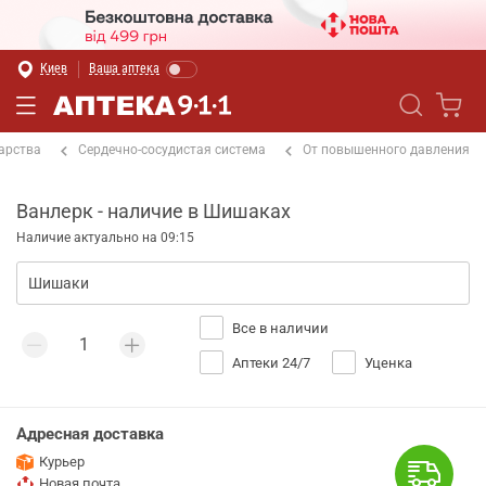
Киев
Ваша аптека
арства
Сердечно-сосудистая система
От повышенного давления
Ванлерк - наличие в Шишаках
Наличие актуально на 09:15
Все в наличии
Аптеки 24/7
Уценка
Адресная доставка
Курьер
Новая почта