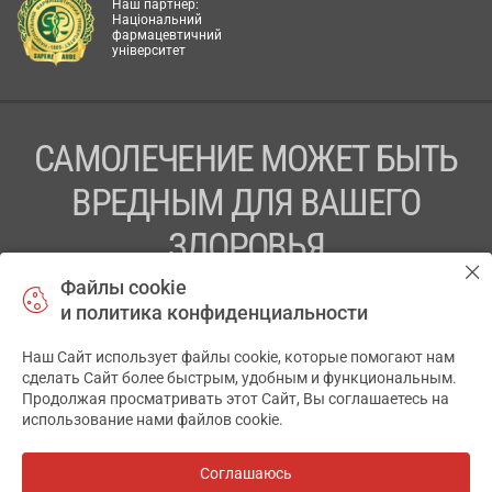
Наш партнер:
Національний
фармацевтичний
університет
САМОЛЕЧЕНИЕ МОЖЕТ БЫТЬ
ВРЕДНЫМ ДЛЯ ВАШЕГО
ЗДОРОВЬЯ
Файлы cookie
ПЕРЕД ПРИМЕНЕНИЕМ ПРЕПАРАТА
и политика конфиденциальности
ПРОКОНСУЛЬТИРУЙТЕСЬ С ВРАЧОМ
Наш Сайт использует файлы cookie, которые помогают нам
✕
ТОВ «АПТЕКА 911.ЮА» Код ЄДРПОУ 43631965.
сделать Сайт более быстрым, удобным и функциональным.
Продолжая просматривать этот Сайт, Вы соглашаетесь на
Отказ от ответственности
использование нами файлов cookie.
© 2014-2026. Медицинская информационная система
АПТЕКА911.ЮА
Соглашаюсь
Все аптеки
на карте