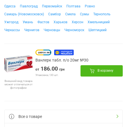
Одесса
Павлоград
Первомайск
Полтава
Ровно
Самарь (Новомосковск)
Самбор
Смела
Сумы
Тернополь
Ужгород
Умань
Фастов
Харьков
Херсон
Хмельницкий
Черкассы
Чернигов
Черновцы
Черноморск
Шептицкий
Ванлерк табл. п/о 20мг №30
186.00
от
грн
В корзину
Упаковка / 30 шт.
Внешний вид товара
может отличаться от
фотографии
Все о товаре