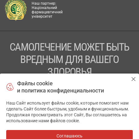
Наш партнер:
Національний
фармацевтичний
університет
САМОЛЕЧЕНИЕ МОЖЕТ БЫТЬ
ВРЕДНЫМ ДЛЯ ВАШЕГО
ЗДОРОВЬЯ
Файлы cookie
ПЕРЕД ПРИМЕНЕНИЕМ ПРЕПАРАТА
и политика конфиденциальности
ПРОКОНСУЛЬТИРУЙТЕСЬ С ВРАЧОМ
Наш Сайт использует файлы cookie, которые помогают нам
✕
ТОВ «АПТЕКА 911.ЮА» Код ЄДРПОУ 43631965.
сделать Сайт более быстрым, удобным и функциональным.
Продолжая просматривать этот Сайт, Вы соглашаетесь на
Отказ от ответственности
использование нами файлов cookie.
© 2014-2026. Медицинская информационная система
АПТЕКА911.ЮА
Соглашаюсь
Все аптеки