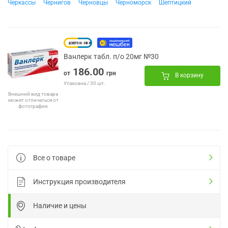
Черкассы
Чернигов
Черновцы
Черноморск
Шептицкий
Ванлерк табл. п/о 20мг №30
186.00
от
грн
В корзину
Упаковка / 30 шт.
Внешний вид товара
может отличаться от
фотографии
Все о товаре
Инструкция производителя
Наличие и цены