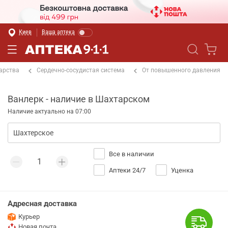
Киев
Ваша аптека
арства
Сердечно-сосудистая система
От повышенного давления
Ванлерк - наличие в Шахтарском
Наличие актуально на 07:00
Все в наличии
Аптеки 24/7
Уценка
Адресная доставка
Курьер
Новая почта