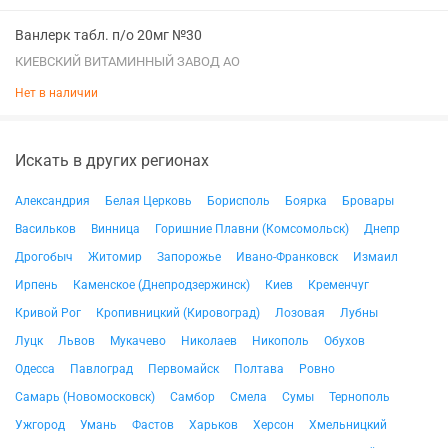
Ванлерк табл. п/о 20мг №30
КИЕВСКИЙ ВИТАМИННЫЙ ЗАВОД АО
Нет в наличии
Искать в других регионах
Александрия
Белая Церковь
Борисполь
Боярка
Бровары
Васильков
Винница
Горишние Плавни (Комсомольск)
Днепр
Дрогобыч
Житомир
Запорожье
Ивано-Франковск
Измаил
Ирпень
Каменское (Днепродзержинск)
Киев
Кременчуг
Кривой Рог
Кропивницкий (Кировоград)
Лозовая
Лубны
Луцк
Львов
Мукачево
Николаев
Никополь
Обухов
Одесса
Павлоград
Первомайск
Полтава
Ровно
Самарь (Новомосковск)
Самбор
Смела
Сумы
Тернополь
Ужгород
Умань
Фастов
Харьков
Херсон
Хмельницкий