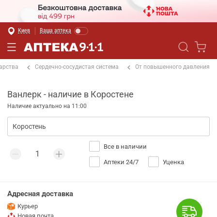
Киев
Ваша аптека
арства
Сердечно-сосудистая система
От повышенного давления
Ванлерк - наличие в Коростене
Наличие актуально на 11:00
Все в наличии
Аптеки 24/7
Уценка
Адресная доставка
Курьер
Новая почта