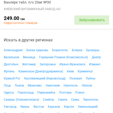
Ванлерк табл. п/о 20мг №30
КИЕВСКИЙ ВИТАМИННЫЙ ЗАВОД АО
249.00
грн
Забронировать
Недостаточно товаров
Искать в других регионах
Александрия
Белая Церковь
Борисполь
Боярка
Бровары
Васильков
Винница
Горишние Плавни (Комсомольск)
Днепр
Дрогобыч
Житомир
Запорожье
Ивано-Франковск
Измаил
Ирпень
Каменское (Днепродзержинск)
Киев
Кременчуг
Кривой Рог
Кропивницкий (Кировоград)
Лозовая
Лубны
Луцк
Львов
Мукачево
Николаев
Никополь
Обухов
Одесса
Павлоград
Первомайск
Полтава
Ровно
Самарь (Новомосковск)
Самбор
Смела
Сумы
Тернополь
Ужгород
Умань
Фастов
Харьков
Херсон
Хмельницкий