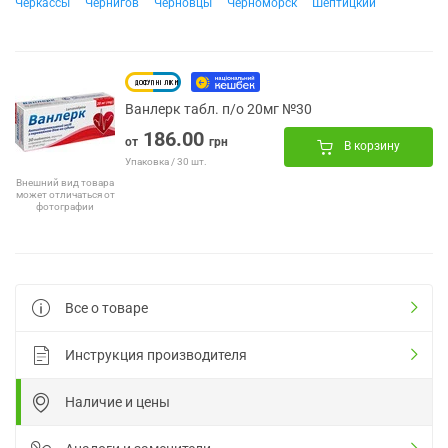
Черкассы
Чернигов
Черновцы
Черноморск
Шептицкий
Ванлерк табл. п/о 20мг №30
186.00
от
грн
В корзину
Упаковка / 30 шт.
Внешний вид товара
может отличаться от
фотографии
Все о товаре
Инструкция производителя
Наличие и цены