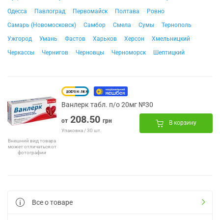
Одесса
Павлоград
Первомайск
Полтава
Ровно
Самарь (Новомосковск)
Самбор
Смела
Сумы
Тернополь
Ужгород
Умань
Фастов
Харьков
Херсон
Хмельницкий
Черкассы
Чернигов
Черновцы
Черноморск
Шептицкий
Ванлерк табл. п/о 20мг №30
208.50
от
грн
В корзину
Упаковка / 30 шт.
Внешний вид товара
может отличаться от
фотографии
Все о товаре