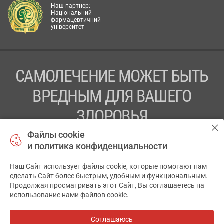
Наш партнер:
Національний
фармацевтичний
університет
САМОЛЕЧЕНИЕ МОЖЕТ БЫТЬ
ВРЕДНЫМ ДЛЯ ВАШЕГО
ЗДОРОВЬЯ
Файлы cookie
ПЕРЕД ПРИМЕНЕНИЕМ ПРЕПАРАТА
и политика конфиденциальности
ПРОКОНСУЛЬТИРУЙТЕСЬ С ВРАЧОМ
Наш Сайт использует файлы cookie, которые помогают нам
✕
ТОВ «АПТЕКА 911.ЮА» Код ЄДРПОУ 43631965.
сделать Сайт более быстрым, удобным и функциональным.
Продолжая просматривать этот Сайт, Вы соглашаетесь на
Отказ от ответственности
использование нами файлов cookie.
© 2014-2026. Медицинская информационная система
АПТЕКА911.ЮА
Соглашаюсь
Все аптеки