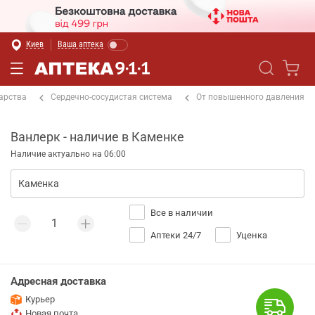
Киев
Ваша аптека
арства
Сердечно-сосудистая система
От повышенного давления
Ванлерк - наличие в Каменке
Наличие актуально на 06:00
Все в наличии
Аптеки 24/7
Уценка
Адресная доставка
Курьер
Новая почта