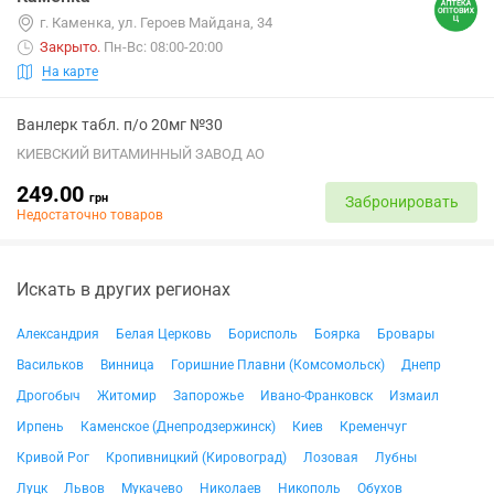
г. Каменка, ул. Героев Майдана, 34
Закрыто
.
Пн-Вс: 08:00-20:00
На карте
Ванлерк табл. п/о 20мг №30
КИЕВСКИЙ ВИТАМИННЫЙ ЗАВОД АО
249.00
грн
Забронировать
Недостаточно товаров
Искать в других регионах
Александрия
Белая Церковь
Борисполь
Боярка
Бровары
Васильков
Винница
Горишние Плавни (Комсомольск)
Днепр
Дрогобыч
Житомир
Запорожье
Ивано-Франковск
Измаил
Ирпень
Каменское (Днепродзержинск)
Киев
Кременчуг
Кривой Рог
Кропивницкий (Кировоград)
Лозовая
Лубны
Луцк
Львов
Мукачево
Николаев
Никополь
Обухов