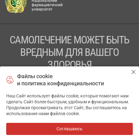
Національний
фармацевтичний
університет
САМОЛЕЧЕНИЕ МОЖЕТ БЫТЬ
ВРЕДНЫМ ДЛЯ ВАШЕГО
ЗДОРОВЬЯ
Файлы cookie
ПЕРЕД ПРИМЕНЕНИЕМ ПРЕПАРАТА
и политика конфиденциальности
ПРОКОНСУЛЬТИРУЙТЕСЬ С ВРАЧОМ
Наш Сайт использует файлы cookie, которые помогают нам
✕
ТОВ «АПТЕКА 911.ЮА» Код ЄДРПОУ 43631965.
сделать Сайт более быстрым, удобным и функциональным.
Продолжая просматривать этот Сайт, Вы соглашаетесь на
Отказ от ответственности
использование нами файлов cookie.
© 2014-2026. Медицинская информационная система
АПТЕКА911.ЮА
Соглашаюсь
Все аптеки
на карте