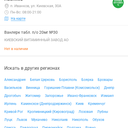
п. Иванков, ул. Киевская, 30А
Пн-Вс: 08:00-21:00
На карте
Ванлерк табл. п/о 20мг №30
КИЕВСКИЙ ВИТАМИННЫЙ ЗАВОД АО
Нет в наличии
Искать в других регионах
Александрия
Белая Церковь
Борисполь
Боярка
Бровары
Васильков
Винница
Горишние Плавни (Комсомольск)
Днепр
Дрогобыч
Житомир
Запорожье
Ивано-Франковск
Измаил
Ирпень
Каменское (Днепродзержинск)
Киев
Кременчуг
Кривой Рог
Кропивницкий (Кировоград)
Лозовая
Лубны
Луцк
Львов
Мукачево
Николаев
Никополь
Обухов
Одесса
Павлоград
Первомайск
Полтава
Ровно