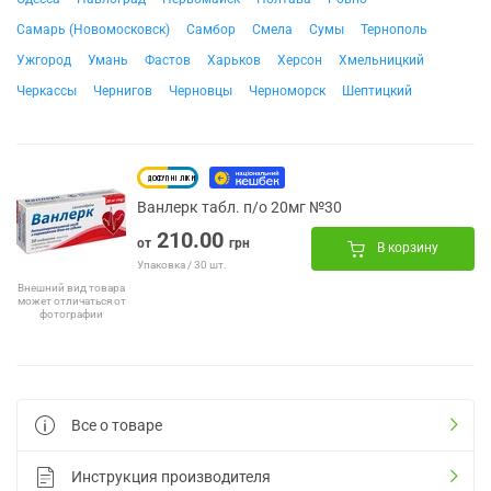
Самарь (Новомосковск)
Самбор
Смела
Сумы
Тернополь
Ужгород
Умань
Фастов
Харьков
Херсон
Хмельницкий
Черкассы
Чернигов
Черновцы
Черноморск
Шептицкий
Ванлерк табл. п/о 20мг №30
210.00
от
грн
В корзину
Упаковка / 30 шт.
Внешний вид товара
может отличаться от
фотографии
Все о товаре
Инструкция производителя