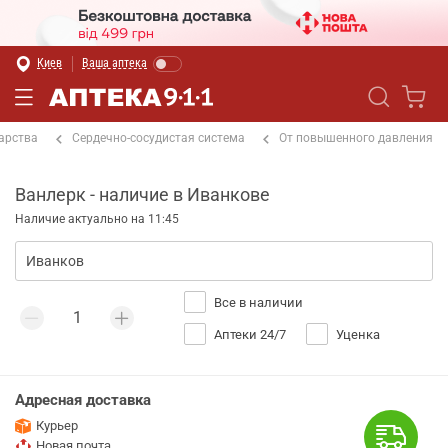
Киев
Ваша аптека
арства
Сердечно-сосудистая система
От повышенного давления
Ванлерк - наличие в Иванкове
Наличие актуально на 11:45
Все в наличии
Аптеки 24/7
Уценка
Адресная доставка
Курьер
Новая почта