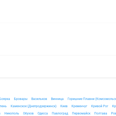
Боярка
Бровары
Васильков
Винница
Горишние Плавни (Комсомольс
пень
Каменское (Днепродзержинск)
Киев
Кременчуг
Кривой Рог
Кр
в
Никополь
Обухов
Одесса
Павлоград
Первомайск
Полтава
Ро