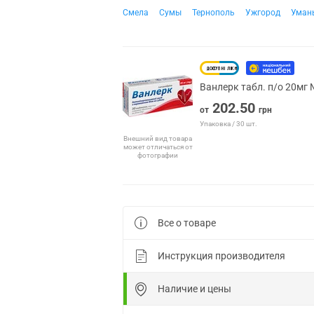
Смела
Сумы
Тернополь
Ужгород
Уман
Ванлерк табл. п/о 20мг
202.50
от
грн
Упаковка / 30 шт.
Внешний вид товара
может отличаться от
фотографии
Все о товаре
Инструкция производителя
Наличие и цены