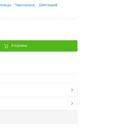
рновцы
Черноморск
Шептицкий
В корзину