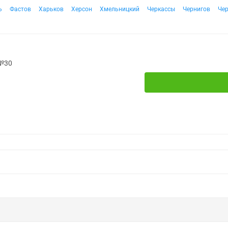
ь
Фастов
Харьков
Херсон
Хмельницкий
Черкассы
Чернигов
Че
 №30