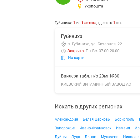
Укрпошта
Губиниха
:
1
из
1
аптека
, где есть
1
шт.
Губиниха
п. Губиниха, ул. Базарная, 22
Закрыто
.
Пн-Вс: 07:00-20:00
На карте
Ванлерк табл. п/о 20мг №30
КИЕВСКИЙ ВИТАМИННЫЙ ЗАВОД АО
Искать в других регионах
Александрия
Белая Церковь
Борисполь
Запорожье
Ивано-Франковск
Измаил
Ир
Лубны
Луцк
Львов
Мукачево
Николае