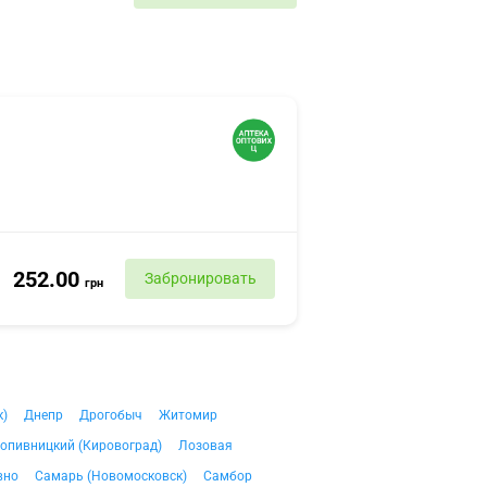
252.00
Забронировать
грн
к)
Днепр
Дрогобыч
Житомир
опивницкий (Кировоград)
Лозовая
вно
Самарь (Новомосковск)
Самбор