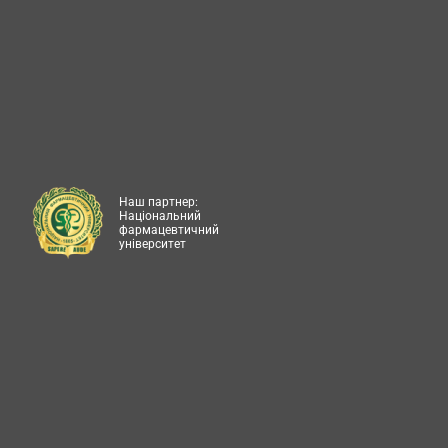
Наш партнер:
Національний
фармацевтичний
університет