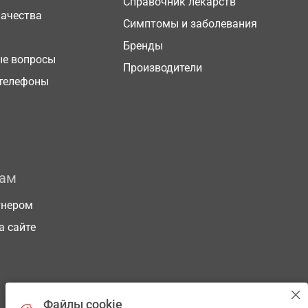
Справочник лекарств
качества
Симптомы и заболевания
Бренды
ые вопросы
Производители
телефоны
рам
тнером
а сайте
Файлы cookie