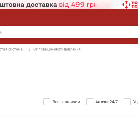
стая система
От повышенного давления
Все в наличии
Аптеки 24/7
Уц