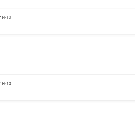
5г №10
5г №10