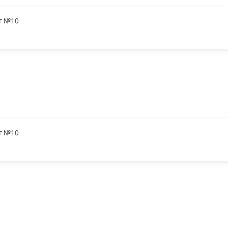
5г №10
5г №10