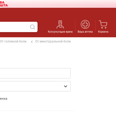
Консультация врача
Ваша аптека
Корзина
От головной боли
От менструальной боли
енка