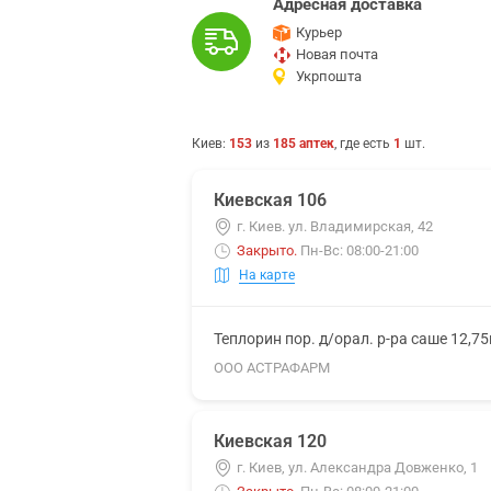
Адресная доставка
Курьер
Новая почта
Укрпошта
Киев
:
153
из
185
аптек
, где есть
1
шт.
Киевская 106
г. Киев. ул. Владимирская, 42
Закрыто
.
Пн-Вс: 08:00-21:00
На карте
Теплорин пор. д/орал. р-ра саше 12,7
ООО АСТРАФАРМ
Киевская 120
г. Киев, ул. Александра Довженко, 1