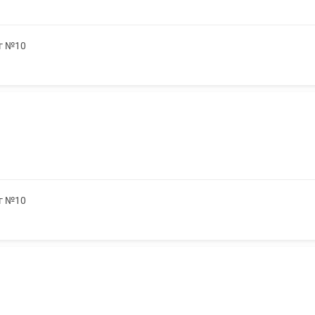
5г №10
5г №10