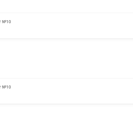
5г №10
5г №10