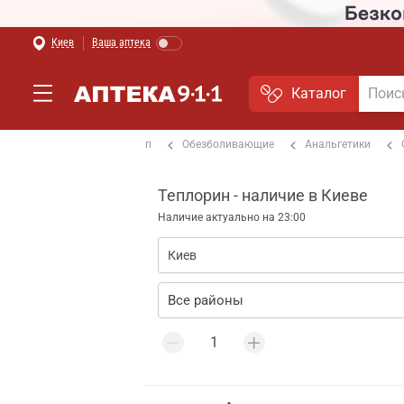
Киев
Ваша аптека
Каталог
стемы
Простуда и грипп
Обезболивающие
Анальгетики
Теплорин - наличие в Киеве
Наличие актуально на 23:00