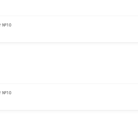
5г №10
5г №10