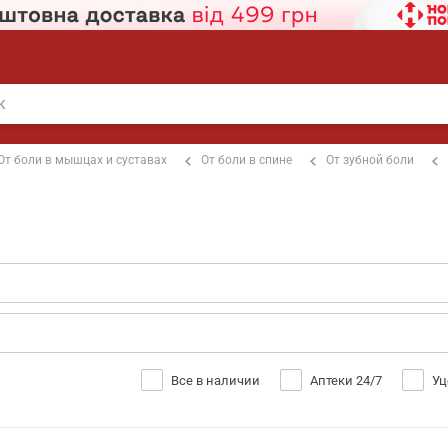
От боли в мышцах и суставах
От боли в спине
От зубной боли
Все в наличии
Аптеки 24/7
Уц