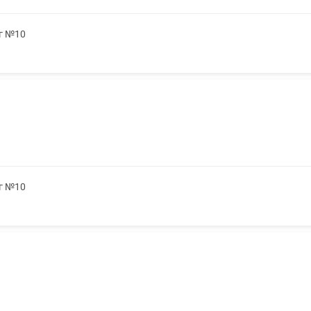
5г №10
5г №10