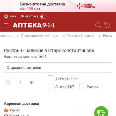
Киев
Ваша аптека
екарства
Пищеварительный тракт
Тошнота (тошнит)
Рвота
Сусприн - наличие в Староконстантинове
Наличие актуально на 16:45
Все в наличии
Аптеки 24/7
Уценка
Адресная доставка
Курьер
Новая почта