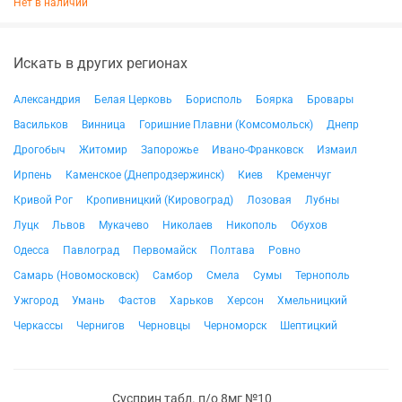
Нет в наличии
Искать в других регионах
Александрия
Белая Церковь
Борисполь
Боярка
Бровары
Васильков
Винница
Горишние Плавни (Комсомольск)
Днепр
Дрогобыч
Житомир
Запорожье
Ивано-Франковск
Измаил
Ирпень
Каменское (Днепродзержинск)
Киев
Кременчуг
Кривой Рог
Кропивницкий (Кировоград)
Лозовая
Лубны
Луцк
Львов
Мукачево
Николаев
Никополь
Обухов
Одесса
Павлоград
Первомайск
Полтава
Ровно
Самарь (Новомосковск)
Самбор
Смела
Сумы
Тернополь
Ужгород
Умань
Фастов
Харьков
Херсон
Хмельницкий
Черкассы
Чернигов
Черновцы
Черноморск
Шептицкий
Сусприн табл. п/о 8мг №10