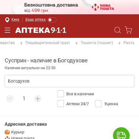
Киев
Ваша аптека
екарства
Пищеварительный тракт
Тошнота (тошнит)
Рвота
Сусприн - наличие в Богодухове
Наличие актуально на 22:30
Все в наличии
Аптеки 24/7
Уценка
Адресная доставка
Курьер
Новая почта