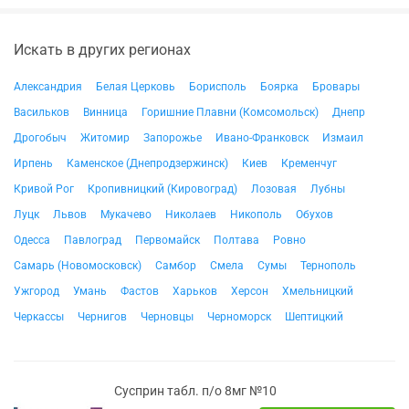
Искать в других регионах
Александрия
Белая Церковь
Борисполь
Боярка
Бровары
Васильков
Винница
Горишние Плавни (Комсомольск)
Днепр
Дрогобыч
Житомир
Запорожье
Ивано-Франковск
Измаил
Ирпень
Каменское (Днепродзержинск)
Киев
Кременчуг
Кривой Рог
Кропивницкий (Кировоград)
Лозовая
Лубны
Луцк
Львов
Мукачево
Николаев
Никополь
Обухов
Одесса
Павлоград
Первомайск
Полтава
Ровно
Самарь (Новомосковск)
Самбор
Смела
Сумы
Тернополь
Ужгород
Умань
Фастов
Харьков
Херсон
Хмельницкий
Черкассы
Чернигов
Черновцы
Черноморск
Шептицкий
Сусприн табл. п/о 8мг №10