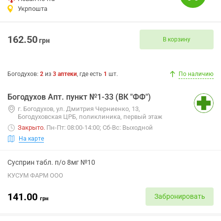
Укрпошта
162.50
В корзину
грн
Богодухов
:
2
из
3
аптеки
, где есть
1
шт.
По наличию
Богодухов Апт. пункт №1-33 (ВК "ФФ")
г. Богодухов, ул. Дмитрия Черниенко, 13,
Богодуховская ЦРБ, поликлиника, первый этаж
Закрыто
.
Пн-Пт: 08:00-14:00; Сб-Вс: Выходной
На карте
Сусприн табл. п/о 8мг №10
КУСУМ ФАРМ ООО
141.00
Забронировать
грн