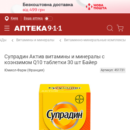
Киев
Ваша аптека
БАДы
Витамины и минералы
Витаминно-минеральные комплексы
Супрадин Актив витамины и минералы с
коэнзимом Q10 таблетки 30 шт Байер
Юмиол-Фарм (Франция)
Артикул: 451731