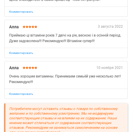
Комментировать
Алла
3 августа 2022
Приймаю цi вiтамiни рокiв 7 двiчi на рiк, весною i в осiннiй перiод.
Дуже задоволена!!! Рекомендую!!! Вiтамiни супер!!!
Комментировать
Алла
10 ноября 2021
Очень хорошие витамины. Принимаем семьёй уже несколько лет!
Рекомендую!!!
Комментировать
Потребители могут оставить отзывы о товаре по собственному
желанию и по собственному усмотрению. Мы не модерируем
соответствующие отзывы и не влияем на их содержание. Наше
мнение может отличаться от содержания соответствующих
отзывов. Рекомендуем не заниматься самолечением на основе