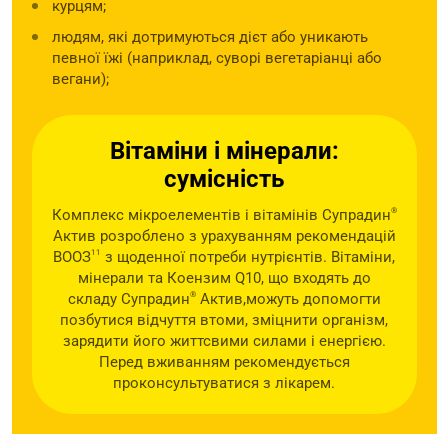
курцям;
людям, які дотримуються дієт або уникають
певної їжі (наприклад, суворі вегетаріанці або
вегани);
Вітаміни і мінерали:
сумісність
Комплекс мікроелементів і вітамінів Супрадин
®
Актив розроблено з урахуванням рекомендацій
ВООЗ
11
з щоденної потреби нутрієнтів. Вітаміни,
мінерали та Коензим Q10, що входять до
складу Супрадин
®
Актив,можуть допомогти
позбутися відчуття втоми, зміцнити організм,
зарядити його життсвими силами і енергією.
Перед вживанням рекомендується
проконсультуватися з лікарем.