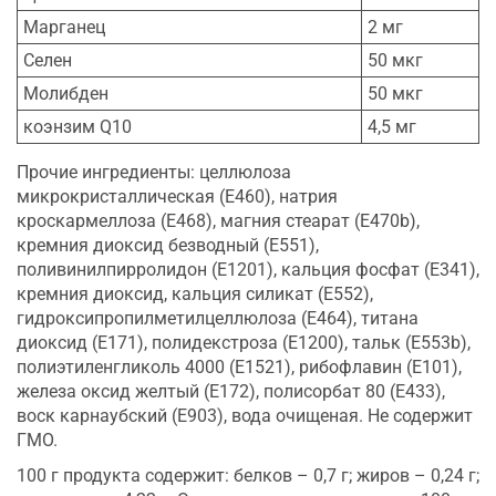
Марганец
2 мг
Селен
50 мкг
Молибден
50 мкг
коэнзим Q10
4,5 мг
Прочие ингредиенты: целлюлоза
микрокристаллическая (Е460), натрия
кроскармеллоза (Е468), магния стеарат (Е470b),
кремния диоксид безводный (Е551),
поливинилпирролидон (Е1201), кальция фосфат (Е341),
кремния диоксид, кальция силикат (Е552),
гидроксипропилметилцеллюлоза (Е464), титана
диоксид (Е171), полидекстроза (Е1200), тальк (Е553b),
полиэтиленгликоль 4000 (Е1521), рибо­флавин (Е101),
железа оксид желтый (Е172), полисорбат 80 (Е433),
воск карнаубский (Е903), вода очищеная. Не содержит
ГМО.
100 г продукта содержит: белков – 0,7 г; жиров – 0,24 г;