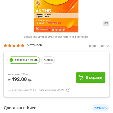
Внешний вид товара может отличаться от фотографии
5 отзывов
В избранное
Упаковка
/ 30 шт.
Уценка
Упаковка
/ 30 шт.
В корзину
492.00
от
грн
Цена актуальна на
21:00
|
Годен до:
ноябрь 2026
Доставка
г.
Киев
Изменить