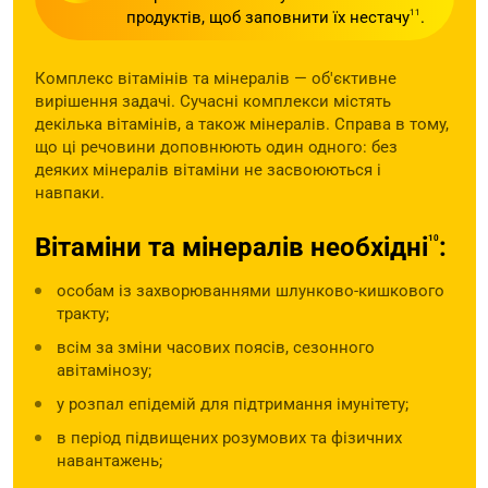
продуктів, щоб заповнити їх нестачу
11
.
Комплекс вітамінів та мінералів — об'єктивне
вирішення задачі. Сучасні комплекси містять
декілька вітамінів, а також мінералів. Справа в тому,
що ці речовини доповнюють один одного: без
деяких мінералів вітаміни не засвоюються і
навпаки.
Вітаміни та мінералів необхідні
:
10
особам із захворюваннями шлунково-кишкового
тракту;
всім за зміни часових поясів, сезонного
авітамінозу;
у розпал епідемій для підтримання імунітету;
в період підвищених розумових та фізичних
навантажень;