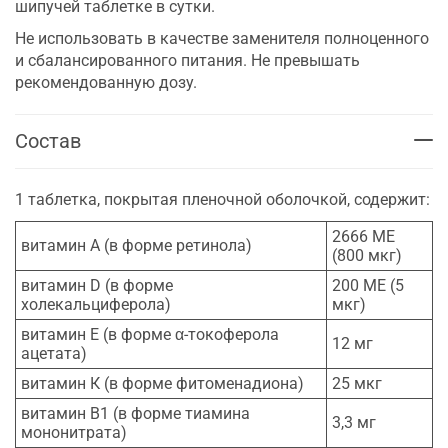
шипучей таблетке в сутки.
Не использовать в качестве заменителя полноценного
и сбалансированного питания. Не превышать
рекомендованную дозу.
Состав
1 таблетка, покрытая пленочной оболочкой, содержит:
2666 МЕ
витамин А (в форме ретинола)
(800 мкг)
витамин D (в форме
200 МЕ (5
холекальциферола)
мкг)
витамин Е (в форме α-токоферола
12 мг
ацетата)
витамин К (в форме фитоменадиона)
25 мкг
витамин В1 (в форме тиамина
3,3 мг
мононитрата)