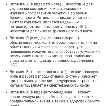
Витамин А (в виде ретинола) – необходим для
улучшения состояния кожи и слизистых,
нормального развития эмбриона во время
беременности. Ретинол принимает участие в
синтезе гормонов, является надежным
антиоксидантом, повышает уровень ЛПВП,
необходим для синтеза зрительного пигмента.
Витамин D (в виде холекальциферола) –
обеспечивает нормальный рост костей, влияя на
обмен кальция и фосфора, способствует
повышению иммунитета, способствует улучшению
всасывания некоторых минералов, принимает
участие в регуляции артериального давления и
ЧСС.
Витамин Е (токоферола ацетат) – играет важную
роль в работе репродуктивной системы, снижает
артериальное давление, предупреждает развитие
катаракты, влияет на свертываемость крови.
Витамин K (в виде фитоменадиона) – играет
значительную роль в обмене веществ в костях и в
соединительной ткани, а также в здоровой работе
почек.