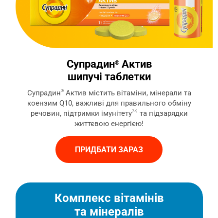
Супрадин
Актив
®
шипучі таблетки
Супрадин
®
Актив містить вітаміни, мінерали та
коензим Q10, важливі для правильного обміну
речовин, підтримки імунітету
7-9
та підзарядки
життєвою енергією!
ПРИДБАТИ ЗАРАЗ
Комплекс вітамінів
та мінералів