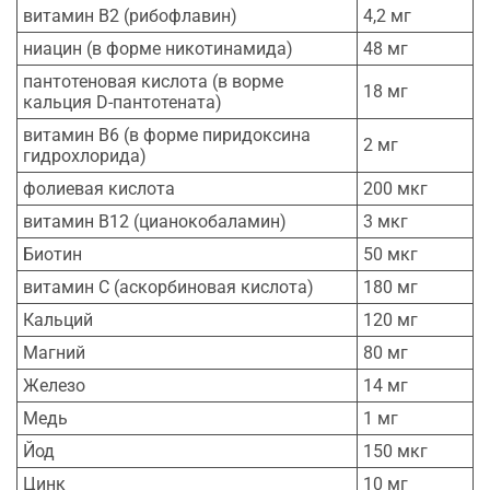
витамин В2 (рибофлавин)
4,2 мг
ниацин (в форме никотинамида)
48 мг
пантотеновая кислота (в ворме
18 мг
кальция D-пантотената)
витамин В6 (в форме пиридоксина
2 мг
гидрохлорида)
фолиевая кислота
200 мкг
витамин В12 (цианокобаламин)
3 мкг
Биотин
50 мкг
витамин С (аскорбиновая кислота)
180 мг
Кальций
120 мг
Магний
80 мг
Железо
14 мг
Медь
1 мг
Йод
150 мкг
Цинк
10 мг