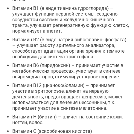
Витамин В1 (в виде тиамина гдроглорида) –
улучшает функции нервной системы, сердечно-
сосудистой системы и желудочно-кишечного
тракта, улучшает регенеративную функцию клеток,
нормализует аппетит.
Витамин В2 (в виде натрия рибофлавин- фосфата)
– улучшает работу зрительного анализатора,
способствует адаптации органа зрения к темноте,
необходим для синтеза триптофана.
Витамин В6 (пиридоксин) – принимает участие в
метаболических процессах, участвует в синтезе
нейромедиаторов, стимулирует кроветворение.
Витамин В12 (цианокоболамин) – принимает
участие в эритропоэзе, влияет на нервную
деятельность, предотвращает депрессию, может
использоваться для лечения бессонницы, т.к.
принимает участие в синтезе мелатонина.
Витамин Н (биотин) – влияет на состояние кожи,
ногтей, волос.
Витамин С (аскорбиновая кислота) –