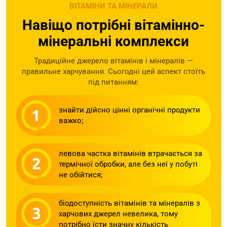
ВІТАМІНИ ТА МІНЕРАЛИ
Навіщо потрібні вітамінно-
мінеральні комплекси
Традиційне джерело вітамінів і мінералів —
правильне харчування. Сьогодні цей аспект стоїть
під питанням:
знайти дійсно цінні органічні продукти
важко;
левова частка вітамінів втрачається за
термічної обробки, але без неї у побуті
не обійтися;
біодоступність вітамінів та мінералів з
харчових джерел невелика, тому
потрібно їсти значну кількість