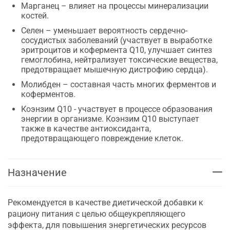
Марганец – влияет на процессы минерализации
костей.
Селен – уменьшает вероятность сердечно-
сосудистых заболеваний (участвует в выработке
эритроцитов и кофермента Q10, улучшает синтез
гемоглобина, нейтрализует токсические вещества,
предотвращает мышечную дистрофию сердца).
Молибден – составная часть многих ферментов и
коферментов.
Коэнзим Q10 - участвует в процессе образования
энергии в организме. Коэнзим Q10 выступает
также в качестве антиоксиданта,
предотвращающего повреждение клеток.
Назначение
Рекомендуется в качестве диетической добавки к
рациону питания с целью общеукрепляющего
эффекта, для повышения энергетических ресурсов