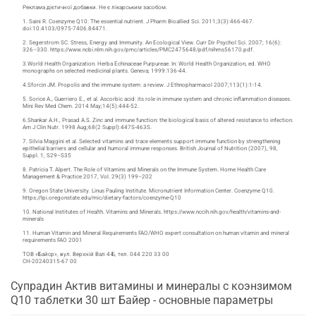
Реклама дієтичної добавки. Не є лікарським засобом.
1. Saini R. Coenzyme Q10: The essential nutrient. J Pharm Bioallied Sci. 2011;3(3):466-467.
doi:10.4103/0975-7406.84471.
2. Segerstrom SC. Stress, Energy and Immunity. An Ecological View. Curr Dir Psychol Sci. 2007; 16(6):
326–330. https://www.ncbi.nlm.nih.gov/pmc/articles/PMC2475648/pdf/nihms56170.pdf.
3.World Health Organization. Herba Echinaceae Purpureae. In: World Health Organization, ed. WHO
monographs on selected medicinal plants. Geneva; 1999:136-44.
4.Sforcin JM. Propolis and the immune system: a review. J Ethnopharmacol 2007;113(1):1-14.
5. Sorice A., Guerriero E., et al. Ascorbic acid: its role in immune system and chronic inflammation diseases.
Mini Rev Med Chem. 2014 May;14(5):444-52.
6.Shankar A.H., Prasad A.S. Zinc and immune function: the biological basis of altered resistance to infection.
Am J Clin Nutr. 1998 Aug;68(2 Suppl):447S-463S.
7. Silvia Maggini et al. Selected vitamins and trace elements support immune function by strengthening
epithelial barriers and cellular and humoral immune responses. British Journal of Nutrition (2007), 98,
Suppl. 1, S29–S35
8. Patricia T. Alpert. The Role of Vitamins and Minerals on the Immune System. Home Health Care
Management & Practice 2017, Vol. 29(3) 199–202
9. Oregon State University. Linus Pauling Institute. Micronutrient Information Center. Coenzyme Q10.
https://lpi.oregonstate.edu/mic/dietary-factors/coenzyme-Q10
10. National Institutes of Health. Vitamins and Minerals. https://www.nccih.nih.gov/health/vitamins-and-
minerals
11. Human Vitamin and Mineral Requirements FAO/WHO expert consultation on human vitamin and mineral
requirements FAO 2001
ТОВ «Байср», вул. Верхній Вал 4-Б, тел. 044 220 33 00
CH-20240315-67 00
Супрадин Актив витамины и минералы с коэнзимом
Q10 таблетки 30 шт Байер - основные параметры