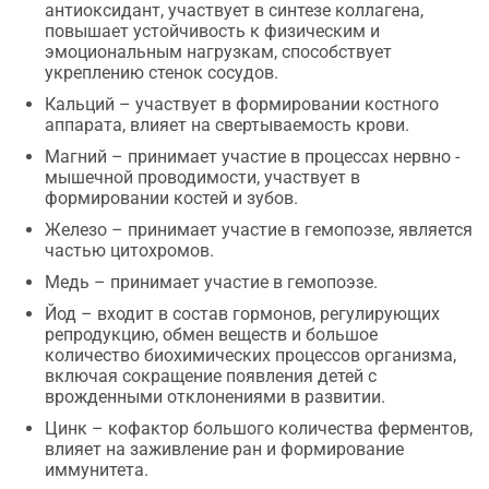
антиоксидант, участвует в синтезе коллагена,
повышает устойчивость к физическим и
эмоциональным нагрузкам, способствует
укреплению стенок сосудов.
Кальций – участвует в формировании костного
аппарата, влияет на свертываемость крови.
Магний – принимает участие в процессах нервно -
мышечной проводимости, участвует в
формировании костей и зубов.
Железо – принимает участие в гемопоэзе, является
частью цитохромов.
Медь – принимает участие в гемопоэзе.
Йод – входит в состав гормонов, регулирующих
репродукцию, обмен веществ и большое
количество биохимических процессов организма,
включая сокращение появления детей с
врожденными отклонениями в развитии.
Цинк – кофактор большого количества ферментов,
влияет на заживление ран и формирование
иммунитета.