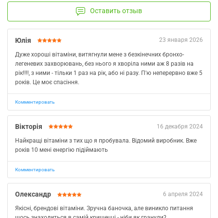
Оставить отзыв
Юлія
23 января 2026
Дуже хороші вітаміни, витягнули мене з безкінечних бронхо-
легеневих захворювань, без нього я хворіла ними аж 8 разів на
рік!!!!, з ними - тільки 1 раз на рік, або ні разу. П'ю неперервно вже 5
років. Це моє спасіння.
Комментировать
Вікторія
16 декабря 2024
Найкращі вітаміни з тих що я пробувала. Відомий виробник. Вже
років 10 мені енергію підіймають
Комментировать
Олександр
6 апреля 2024
Якісні, брендові вітаміни. Зручна баночка, але виникло питання
щось знаходиться в самій кришечці - ніби як гранули?