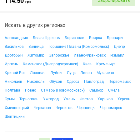
114.50
Забронировать
грн
Искать в других регионах
Александрия
Белая Церковь
Борисполь
Боярка
Бровары
Васильков
Винница
Горишние Плавни (Комсомольск)
Днепр
Дрогобыч
Житомир
Запорожье
Ивано-Франковск
Измаил
Ирпень
Каменское (Днепродзержинск)
Киев
Кременчуг
Кривой Рог
Лозовая
Лубны
Луцк
Львов
Мукачево
Николаев
Никополь
Обухов
Одесса
Павлоград
Первомайск
Полтава
Ровно
Самарь (Новомосковск)
Самбор
Смела
Сумы
Тернополь
Ужгород
Умань
Фастов
Харьков
Херсон
Хмельницкий
Черкассы
Чернигов
Черновцы
Черноморск
Шептицкий