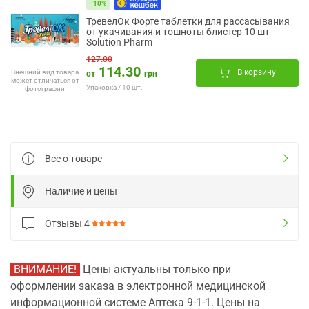
-10%
ТревелОк Форте таблетки для рассасывания
от укачивания и тошноты блистер 10 шт
Solution Pharm
127.00
114.30
В корзину
Внешний вид товара
от
грн
может отличаться от
Упаковка / 10 шт.
фотографии
Все о товаре
Наличие и цены
Отзывы
4
ВНИМАНИЕ!
Цены актуальны только при
оформлении заказа в электронной медицинской
информационной системе Аптека 9-1-1. Цены на