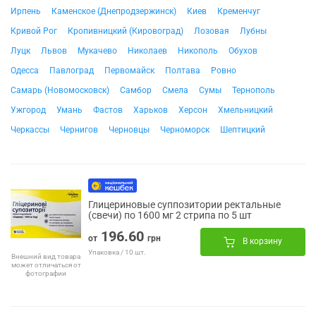
Ирпень
Каменское (Днепродзержинск)
Киев
Кременчуг
Кривой Рог
Кропивницкий (Кировоград)
Лозовая
Лубны
Луцк
Львов
Мукачево
Николаев
Никополь
Обухов
Одесса
Павлоград
Первомайск
Полтава
Ровно
Самарь (Новомосковск)
Самбор
Смела
Сумы
Тернополь
Ужгород
Умань
Фастов
Харьков
Херсон
Хмельницкий
Черкассы
Чернигов
Черновцы
Черноморск
Шептицкий
Глицериновые суппозитории ректальные
(свечи) по 1600 мг 2 стрипа по 5 шт
196.60
от
грн
В корзину
Упаковка / 10 шт.
Внешний вид товара
может отличаться от
фотографии